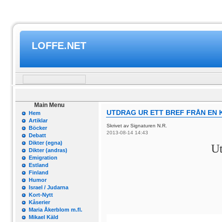
LOFFE.NET
Main Menu
UTDRAG UR ETT BREF FRÅN EN 
Hem
Artiklar
Skrivet av Signaturen N.R.
Böcker
2013-08-14 14:43
Debatt
Dikter (egna)
Ut
Dikter (andras)
Emigration
Estland
Finland
Humor
Israel / Judarna
Kort-Nytt
Kåserier
Maria Åkerblom m.fl.
Mikael Käld