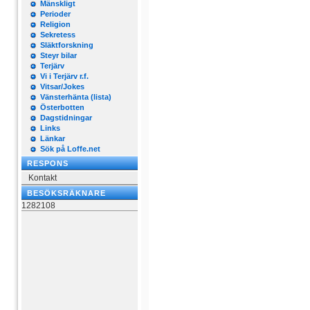
Mänskligt
Perioder
Religion
Sekretess
Släktforskning
Steyr bilar
Terjärv
Vi i Terjärv r.f.
Vitsar/Jokes
Vänsterhänta (lista)
Österbotten
Dagstidningar
Links
Länkar
Sök på Loffe.net
RESPONS
Kontakt
BESÖKSRÄKNARE
1282108