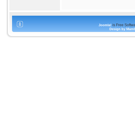
is Free Softw
Joomla!
Design by Mam