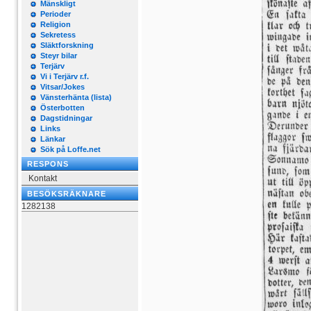
Mänskligt
Perioder
Religion
Sekretess
Släktforskning
Steyr bilar
Terjärv
Vi i Terjärv r.f.
Vitsar/Jokes
Vänsterhänta (lista)
Österbotten
Dagstidningar
Links
Länkar
Sök på Loffe.net
RESPONS
Kontakt
BESÖKSRÄKNARE
1282138