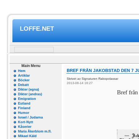
LOFFE.NET
Main Menu
BREF FRÅN JAKOBSTAD DEN 7 JU
Hem
Artiklar
Skrivet av Signaturen Rabopolassar
Böcker
2013-08-14 16:27
Debatt
Dikter (egna)
Bref från 
Dikter (andras)
Emigration
Estland
Finland
Humor
Israel / Judarna
Kort-Nytt
Kåserier
Maria Åkerblom m.fl.
Mikael Käld