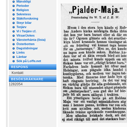
Mänskligt
Perioder
Religion
Sekretess
Släktforskning
Steyr bilar
Terjärv
Vi i Terjärv r.f.
Vitsar/Jokes
Vänsterhänta (lista)
Österbotten
Dagstidningar
Links
Länkar
Sök på Loffe.net
RESPONS
Kontakt
BESÖKSRÄKNARE
1282054