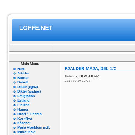
LOFFE.NET
Main Menu
PJALDER-MAJA, DEL 1/2
Hem
Artiklar
Skrivet av I.E.W. (I.E.Vik)
Böcker
2013-09-10 10:03
Debatt
Dikter (egna)
Dikter (andras)
Emigration
Estland
Finland
Humor
Israel / Judarna
Kort-Nytt
Kåserier
Maria Åkerblom m.fl.
Mikael Käld