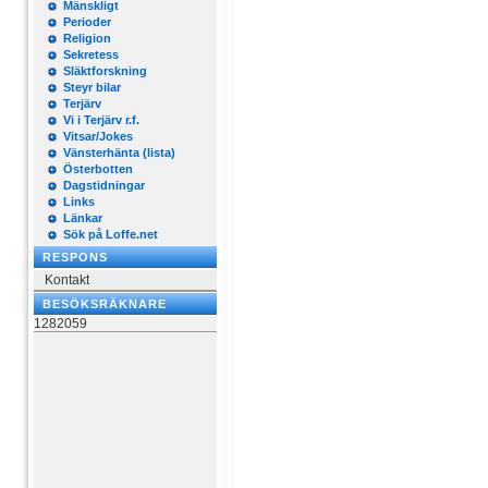
Mänskligt
Perioder
Religion
Sekretess
Släktforskning
Steyr bilar
Terjärv
Vi i Terjärv r.f.
Vitsar/Jokes
Vänsterhänta (lista)
Österbotten
Dagstidningar
Links
Länkar
Sök på Loffe.net
RESPONS
Kontakt
BESÖKSRÄKNARE
1282059