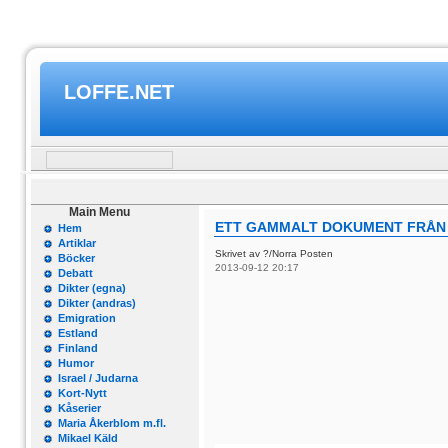
LOFFE.NET
Main Menu
ETT GAMMALT DOKUMENT FRÅN 1
Hem
Artiklar
Skrivet av ?/Norra Posten
Böcker
2013-09-12 20:17
Debatt
Dikter (egna)
Dikter (andras)
Emigration
Estland
Finland
Humor
Israel / Judarna
Kort-Nytt
Kåserier
Maria Åkerblom m.fl.
Mikael Käld