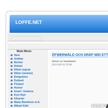
LOFFE.NET
Main Menu
ÖFWERWÅLD OCH DRÅP WID ET
Hem
Artiklar
Skrivet av Vasabladet
Böcker
2013-09-16 15:06
Debatt
Dikter (egna)
Dikter (andras)
Emigration
Estland
Finland
Humor
Israel / Judarna
Kort-Nytt
Kåserier
Maria Åkerblom m.fl.
Mikael Käld