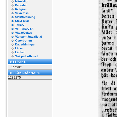
Mänskligt
Perioder
Religion
Sekretess
Släktforskning
Steyr bilar
Terjärv
Vi i Terjärv r.f.
Vitsar/Jokes
Vänsterhänta (lista)
Österbotten
Dagstidningar
Links
Länkar
Sök på Loffe.net
RESPONS
Kontakt
BESÖKSRÄKNARE
1282275