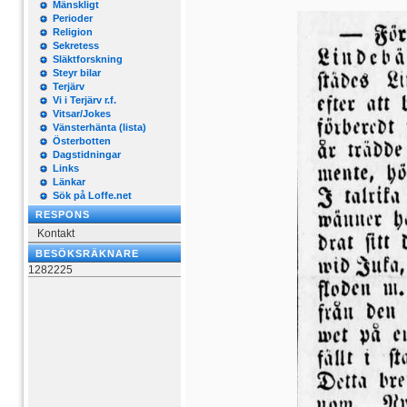
Mänskligt
Perioder
Religion
Sekretess
Släktforskning
Steyr bilar
Terjärv
Vi i Terjärv r.f.
Vitsar/Jokes
Vänsterhänta (lista)
Österbotten
Dagstidningar
Links
Länkar
Sök på Loffe.net
RESPONS
Kontakt
BESÖKSRÄKNARE
1282225