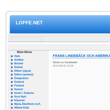
LOFFE.NET
Main Menu
FRANS LINDEBÄCK OCH AMERIK
Hem
Artiklar
Skrivet av Vasabladet
Böcker
2013-09-16 15:26
Debatt
Dikter (egna)
Dikter (andras)
Emigration
Estland
Finland
Humor
Israel / Judarna
Kort-Nytt
Kåserier
Maria Åkerblom m.fl.
Mikael Käld