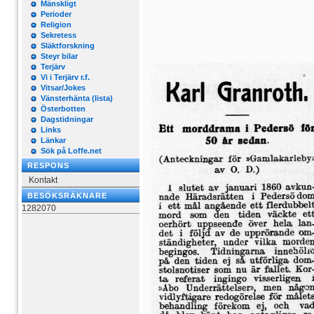
Mänskligt
Perioder
Religion
Sekretess
Släktforskning
Steyr bilar
Terjärv
Vi i Terjärv r.f.
Vitsar/Jokes
Vänsterhänta (lista)
Österbotten
Dagstidningar
Links
Länkar
Sök på Loffe.net
RESPONS
Kontakt
BESÖKSRÄKNARE
1282070