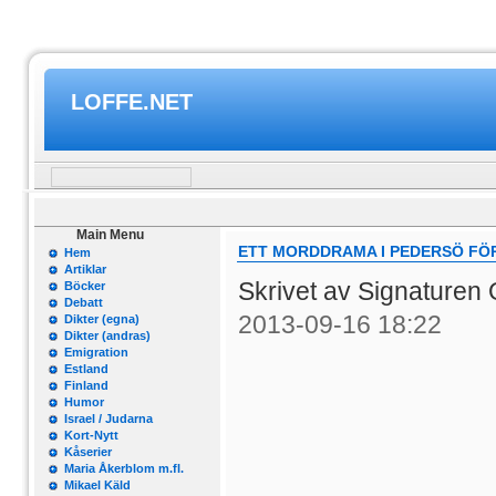
LOFFE.NET
Main Menu
ETT MORDDRAMA I PEDERSÖ FÖR 
Hem
Artiklar
Skrivet av Signaturen
Böcker
Debatt
2013-09-16 18:22
Dikter (egna)
Dikter (andras)
Emigration
Estland
Finland
Humor
Israel / Judarna
Kort-Nytt
Kåserier
Maria Åkerblom m.fl.
Mikael Käld