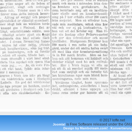
© 2017 loffe.net
is Free Software released under the GNU
Joomla!
Design by Mamboteam.com!
Konvertierung
-