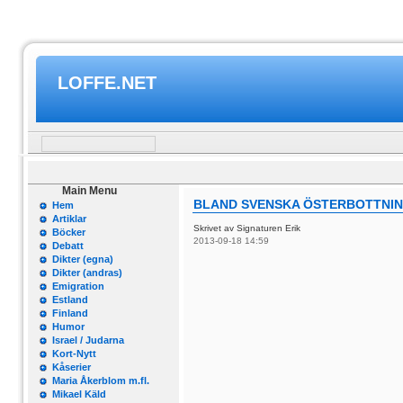
LOFFE.NET
Main Menu
BLAND SVENSKA ÖSTERBOTTNING
Hem
Artiklar
Skrivet av Signaturen Erik
Böcker
2013-09-18 14:59
Debatt
Dikter (egna)
Dikter (andras)
Emigration
Estland
Finland
Humor
Israel / Judarna
Kort-Nytt
Kåserier
Maria Åkerblom m.fl.
Mikael Käld