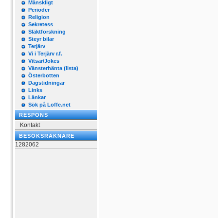
Mänskligt
Perioder
Religion
Sekretess
Släktforskning
Steyr bilar
Terjärv
Vi i Terjärv r.f.
Vitsar/Jokes
Vänsterhänta (lista)
Österbotten
Dagstidningar
Links
Länkar
Sök på Loffe.net
RESPONS
Kontakt
BESÖKSRÄKNARE
1282062