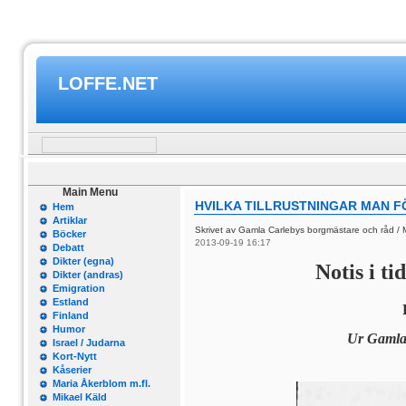
LOFFE.NET
Main Menu
HVILKA TILLRUSTNINGAR MAN 
Hem
Artiklar
Skrivet av Gamla Carlebys borgmästare och råd /
Böcker
2013-09-19 16:17
Debatt
Dikter (egna)
Notis i t
Dikter (andras)
Emigration
Estland
Finland
Humor
Ur Gamla 
Israel / Judarna
Kort-Nytt
Kåserier
Maria Åkerblom m.fl.
Mikael Käld