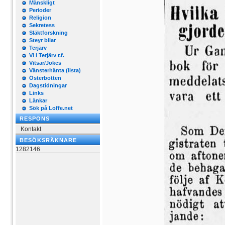
Mänskligt
Perioder
Religion
Sekretess
Släktforskning
Steyr bilar
Terjärv
Vi i Terjärv r.f.
Vitsar/Jokes
Vänsterhänta (lista)
Österbotten
Dagstidningar
Links
Länkar
Sök på Loffe.net
RESPONS
Kontakt
BESÖKSRÄKNARE
1282146