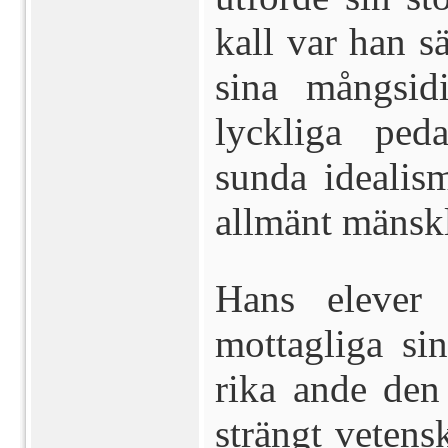
kall var han s
sina mångsidi
lyckliga ped
sunda idealis
allmänt mänskl
Hans elever
mottagliga s
rika ande den 
strängt veten