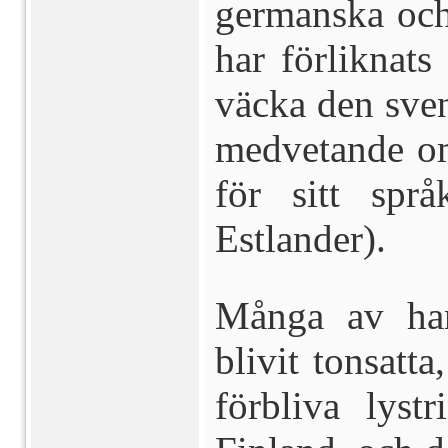
germanska och 
har förliknats
väcka den sve
medvetande om
för sitt spr
Estlander).
Många av han
blivit tonsatt
förbliva lyst