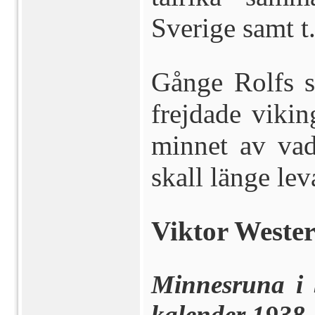
Sverige samt t
Gånge Rolfs s
frejdade vikin
minnet av vad
skall länge le
Viktor Weste
Minnesruna i
kalender 1938