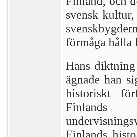
Finland, och d
svensk kultur, 
svenskbygder
förmåga hålla 
Hans diktning 
ägnade han si
historiskt fö
Finlands
undervisnings
Finlands hist