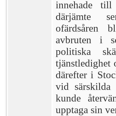
innehade ti
därjämte se
ofärdsåren 
avbruten i 
politiska s
tjänstledighet
därefter i St
vid särskilda
kunde återvä
upptaga sin ve