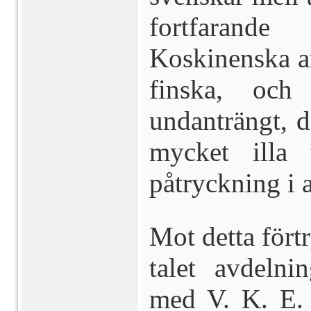
fortfaran
Koskinenska an
finska, och
undanträngt, 
mycket illa 
påtryckning i a
Mot detta fört
talet avdeln
med V. K. E.