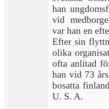
han ungdomsfö
vid medborger
var han en efte
Efter sin flytt
olika organisa
ofta anlitad f
han vid 73 års
bosatta finlan
U. S. A.