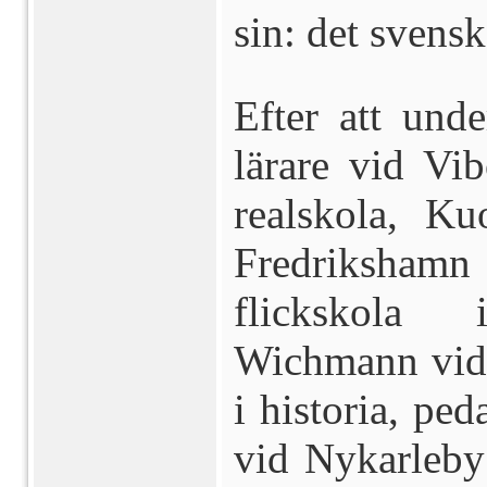
sin: det svensk
Efter att und
lärare vid Vi
realskola, Ku
Fredrikshamn
flickskola
Wichmann vid 2
i historia, pe
vid Nykarleby