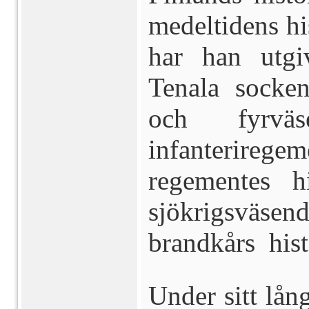
medeltidens hi
har han utgiv
Tenala socken
och fyrväs
infanterirege
regementes hi
sjökrigsväsen
brandkårs hist
Under sitt lå