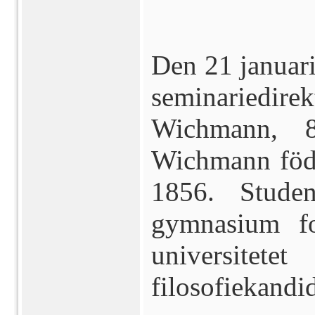
Den 21 januari
seminariedi
Wichmann, 
Wichmann född
1856. Stude
gymnasium fo
univers
filosofiekand