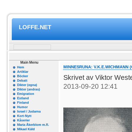
LOFFE.NET
Main Menu
MINNESRUNA: V.K.E.WICHMANN 
Hem
Artiklar
Skrivet av Viktor Wes
Böcker
Debatt
2013-09-20 12:41
Dikter (egna)
Dikter (andras)
Emigration
Estland
Finland
Humor
Israel / Judarna
Kort-Nytt
Kåserier
Maria Åkerblom m.fl.
Mikael Käld