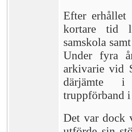
Efter erhålle
kortare tid 
samskola samt
Under fyra å
arkivarie vid 
därjämte i
truppförband i
Det var dock 
utförde sin stö