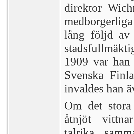
direktor Wi
medborgerlig
lång följd av
stadsfullmäkt
1909 var han
Svenska Finla
invaldes han äv
Om det stora 
åtnjöt vittn
talrika samm