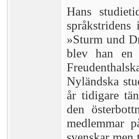
Hans studiet
språkstridens
»Sturm und Dr
blev han en 
Freudenthals
Nyländska stud
år tidigare t
den österbott
medlemmar på
svenskar men ti