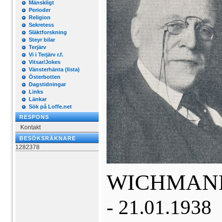
Mänskligt
Perioder
Religion
Sekretess
Släktforskning
Steyr bilar
Terjärv
Vi i Terjärv r.f.
Vitsar/Jokes
Vänsterhänta (lista)
Österbotten
Dagstidningar
Links
Länkar
Sök på Loffe.net
RESPONS
Kontakt
BESÖKSRÄKNARE
1282378
WICHMA
- 21.01.1938