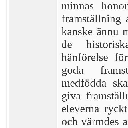
minnas hono
framställning 
kanske ännu m
de historis
hänförelse fö
goda frams
medfödda ska
giva framstäl
eleverna ryck
och värmdes a