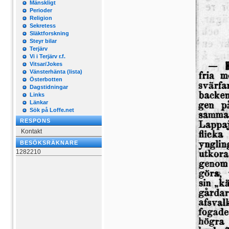
Mänskligt
Perioder
Religion
Sekretess
Släktforskning
Steyr bilar
Terjärv
Vi i Terjärv r.f.
Vitsar/Jokes
Vänsterhänta (lista)
Österbotten
Dagstidningar
Links
Länkar
Sök på Loffe.net
RESPONS
Kontakt
BESÖKSRÄKNARE
1282210