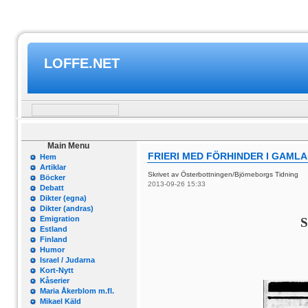
LOFFE.NET
Main Menu
FRIERI MED FÖRHINDER I GAML
Hem
Artiklar
Skrivet av Österbottningen/Björneborgs Tidning
Böcker
2013-09-26 15:33
Debatt
Dikter (egna)
Dikter (andras)
Emigration
S
Estland
Finland
Humor
Israel / Judarna
Kort-Nytt
Kåserier
Maria Åkerblom m.fl.
Mikael Käld