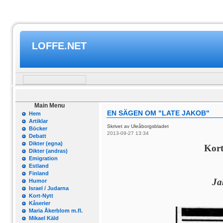
LOFFE.NET
Main Menu
EN SÄGEN OM "LATE JAKOB"
Hem
Artiklar
Skrivet av Uleåborgsbladet
Böcker
2013-09-27 13:34
Debatt
Dikter (egna)
Kort
Dikter (andras)
Emigration
Estland
Finland
Ja
Humor
Israel / Judarna
Kort-Nytt
Kåserier
Maria Åkerblom m.fl.
Mikael Käld