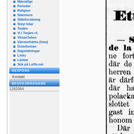
Mänskligt
Perioder
Religion
Sekretess
Släktforskning
Steyr bilar
Terjärv
Vi i Terjärv r.f.
Vitsar/Jokes
Vänsterhänta (lista)
Österbotten
Dagstidningar
Links
Länkar
Sök på Loffe.net
RESPONS
Kontakt
BESÖKSRÄKNARE
1282064