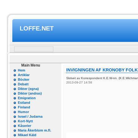
LOFFE.NET
Main Menu
INVIGNINGEN AF KRONOBY FOL
Hem
Artiklar
Skrivet av Korrespondent K.E.W-nn. (K.E.Wichma
Böcker
2013-09-27 14:58
Debatt
Dikter (egna)
Dikter (andras)
Emigration
Estland
Finland
Humor
Israel / Judarna
Kort-Nytt
Kåserier
Maria Åkerblom m.fl.
Mikael Käld