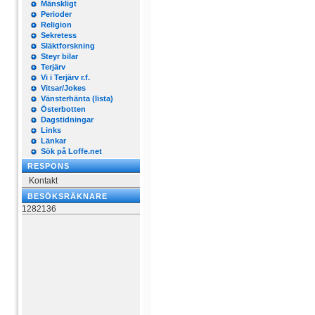
Mänskligt
Perioder
Religion
Sekretess
Släktforskning
Steyr bilar
Terjärv
Vi i Terjärv r.f.
Vitsar/Jokes
Vänsterhänta (lista)
Österbotten
Dagstidningar
Links
Länkar
Sök på Loffe.net
RESPONS
Kontakt
BESÖKSRÄKNARE
1282136