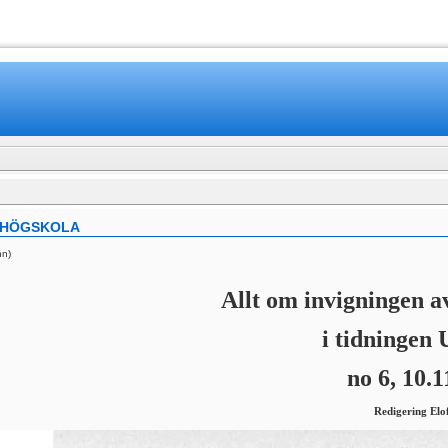
www.mamboteam.com
KHÖGSKOLA
nn)
Allt om invigningen a
i tidningen 
no 6, 10.1
Redigering El