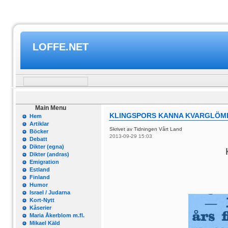
LOFFE.NET
Main Menu
KLINGSPORS KANNA KVARGLÖMD
Hem
Artiklar
Skrivet av Tidningen Vårt Land
Böcker
2013-09-29 15:03
Debatt
Dikter (egna)
Dikter (andras)
Emigration
Estland
Finland
Humor
Israel / Judarna
Kort-Nytt
Kåserier
Maria Åkerblom m.fl.
Mikael Käld