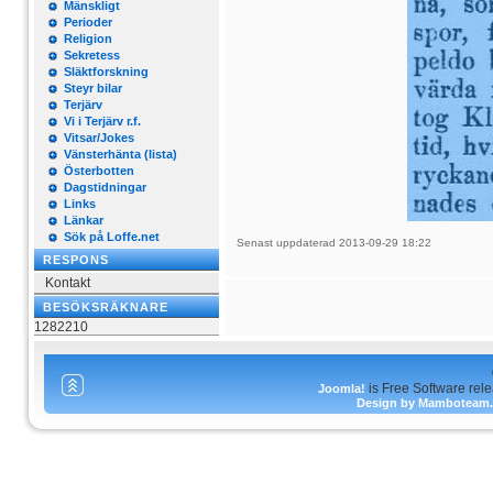
Mänskligt
Perioder
Religion
Sekretess
Släktforskning
Steyr bilar
Terjärv
Vi i Terjärv r.f.
Vitsar/Jokes
Vänsterhänta (lista)
Österbotten
Dagstidningar
Links
Länkar
Sök på Loffe.net
Senast uppdaterad 2013-09-29 18:22
RESPONS
Kontakt
BESÖKSRÄKNARE
1282210
is Free Software rel
Joomla!
Design by Mamboteam