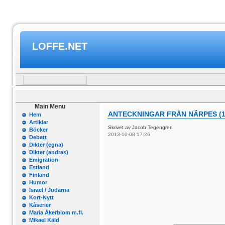
LOFFE.NET
Main Menu
ANTECKNINGAR FRÅN NÄRPES (1
Hem
Artiklar
Skrivet av Jacob Tegengren
Böcker
2013-10-08 17:26
Debatt
Dikter (egna)
Dikter (andras)
Emigration
Estland
Finland
Humor
Israel / Judarna
Kort-Nytt
Kåserier
Maria Åkerblom m.fl.
Mikael Käld