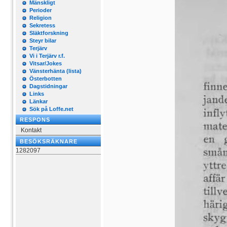
Mänskligt
Perioder
Religion
Sekretess
Släktforskning
Steyr bilar
Terjärv
Vi i Terjärv r.f.
Vitsar/Jokes
Vänsterhänta (lista)
Österbotten
Dagstidningar
Links
Länkar
Sök på Loffe.net
RESPONS
Kontakt
BESÖKSRÄKNARE
1282097