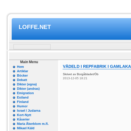
LOFFE.NET
Main Menu
VÅDELD I REPFABRIK I GAMLAK
Hem
Artiklar
Skrivet av Borgåbladet/Öb
Böcker
2013-12-05 18:21
Debatt
Dikter (egna)
Dikter (andras)
Emigration
Estland
Finland
Humor
Israel / Judarna
Kort-Nytt
Kåserier
Maria Åkerblom m.fl.
Mikael Käld