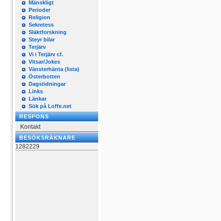
Mänskligt
Perioder
Religion
Sekretess
Släktforskning
Steyr bilar
Terjärv
Vi i Terjärv r.f.
Vitsar/Jokes
Vänsterhänta (lista)
Österbotten
Dagstidningar
Links
Länkar
Sök på Loffe.net
RESPONS
Kontakt
BESÖKSRÄKNARE
1282229