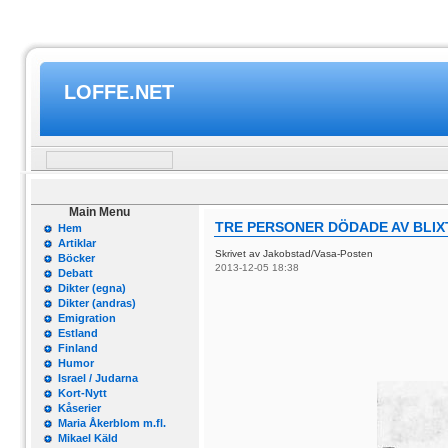
LOFFE.NET
Main Menu
TRE PERSONER DÖDADE AV BLIX
Hem
Artiklar
Skrivet av Jakobstad/Vasa-Posten
Böcker
2013-12-05 18:38
Debatt
Dikter (egna)
Dikter (andras)
Emigration
Estland
Finland
Humor
Israel / Judarna
Kort-Nytt
Kåserier
Maria Åkerblom m.fl.
Mikael Käld