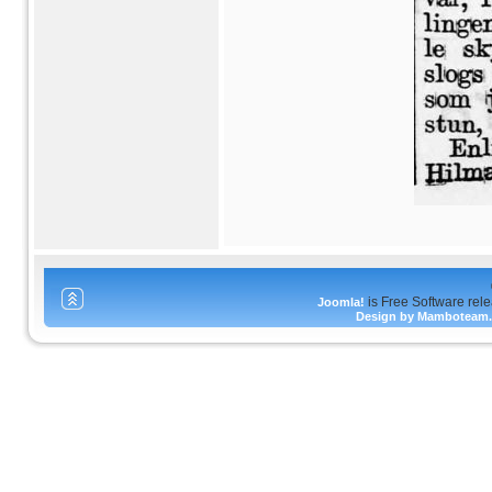
is Free Software rel
Joomla!
Design by Mamboteam