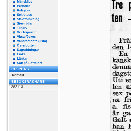
Mänskligt
Perioder
Religion
Sekretess
Släktforskning
Steyr bilar
Terjärv
Vi i Terjärv r.f.
Vitsar/Jokes
Vänsterhänta (lista)
Österbotten
Dagstidningar
Links
Länkar
Sök på Loffe.net
RESPONS
Kontakt
BESÖKSRÄKNARE
1282113