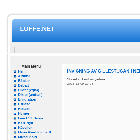
LOFFE.NET
Main Menu
INVIGNING AV GILLESTUGAN I N
Hem
Artiklar
Skrivet av Festbestyrelsen
Böcker
2013-12-09 20:58
Debatt
Dikter (egna)
Dikter (andras)
Emigration
Estland
Finland
Humor
Israel / Judarna
Kort-Nytt
Kåserier
Maria Åkerblom m.fl.
Mikael Käld