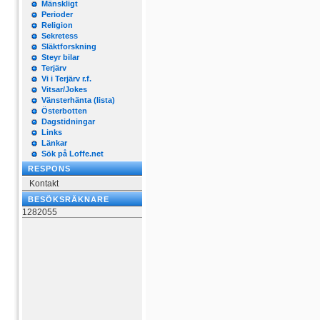
Mänskligt
Perioder
Religion
Sekretess
Släktforskning
Steyr bilar
Terjärv
Vi i Terjärv r.f.
Vitsar/Jokes
Vänsterhänta (lista)
Österbotten
Dagstidningar
Links
Länkar
Sök på Loffe.net
RESPONS
Kontakt
BESÖKSRÄKNARE
1282055