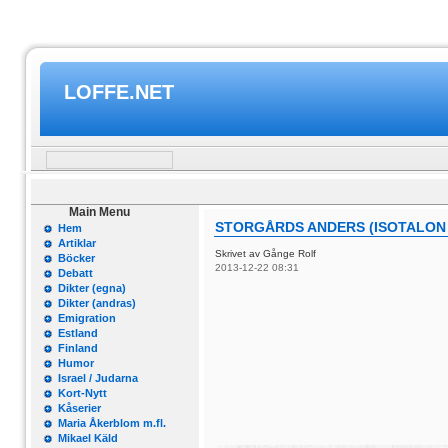
LOFFE.NET
Main Menu
STORGÅRDS ANDERS (ISOTALON A
Hem
Artiklar
Skrivet av Gånge Rolf
Böcker
2013-12-22 08:31
Debatt
Dikter (egna)
Dikter (andras)
Emigration
Estland
Finland
Humor
Israel / Judarna
Kort-Nytt
Kåserier
Maria Åkerblom m.fl.
Mikael Käld