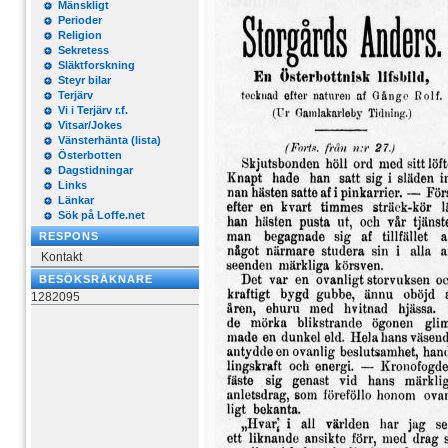
Mänskligt
Perioder
Religion
Sekretess
Släktforskning
Steyr bilar
Terjärv
Vi i Terjärv r.f.
Vitsar/Jokes
Vänsterhänta (lista)
Österbotten
Dagstidningar
Links
Länkar
Sök på Loffe.net
RESPONS
Kontakt
BESÖKSRÄKNARE
1282095