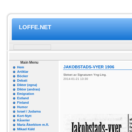
LOFFE.NET
Main Menu
JAKOBSTADS-VYER 1906
Hem
Artiklar
Skrivet av Signaturen Yng-Ling.
Böcker
2014-01-21 13:30
Debatt
Dikter (egna)
Dikter (andras)
Emigration
Estland
Finland
Humor
Israel / Judarna
Kort-Nytt
Kåserier
Maria Åkerblom m.fl.
Mikael Käld