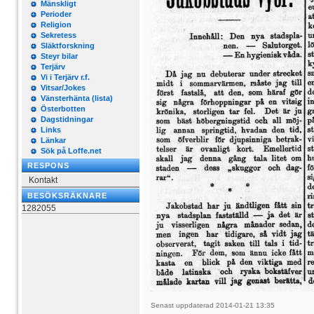
Mänskligt
Perioder
Religion
Sekretess
Släktforskning
Steyr bilar
Terjärv
Vi i Terjärv r.f.
Vitsar/Jokes
Vänsterhänta (lista)
Österbotten
Dagstidningar
Links
Länkar
Sök på Loffe.net
RESPONS
Kontakt
BESÖKSRÄKNARE
1282055
Senast uppdaterad 2014-01-21 13:35