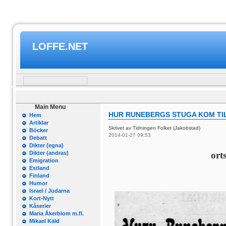
LOFFE.NET
Main Menu
HUR RUNEBERGS STUGA KOM TI
Hem
Artiklar
Skrivet av Tidningen Folket (Jakobstad)
Böcker
2014-01-27 09:53
Debatt
Dikter (egna)
Dikter (andras)
ort
Emigration
Estland
Finland
Humor
Israel / Judarna
Kort-Nytt
Kåserier
Maria Åkerblom m.fl.
Mikael Käld