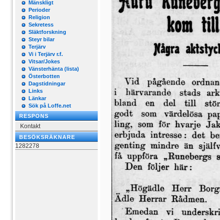
Mänskligt
Perioder
Religion
Sekretess
Släktforskning
Steyr bilar
Terjärv
Vi i Terjärv r.f.
Vitsar/Jokes
Vänsterhänta (lista)
Österbotten
Dagstidningar
Links
Länkar
Sök på Loffe.net
RESPONS
Kontakt
BESÖKSRÄKNARE
1282278