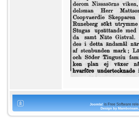
is Free Software rel
Joomla!
Design by Mamboteam