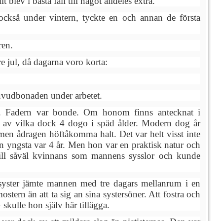
lev i bästa fall till något alldeles extra.
också under vintern, tyckte en och annan de första
ren.
e jul, då dagarna voro korta:
huvudbonaden under arbetet.
. Fadern var bonde. Om honom finns antecknat i
, av vilka dock 4 dogo i späd ålder. Modern dog år
men ådragen höftåkomma halt. Det var helt visst inte
en yngsta var 4 år. Men hon var en praktisk natur och
till såväl kvinnans som mannens sysslor och kunde
syster jämte mannen med tre dagars mellanrum i en
stern än att ta sig an sina systersöner. Att fostra och
kulle hon själv här tillägga.