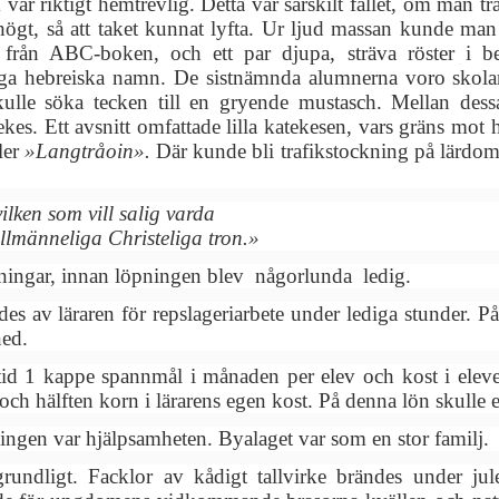
var riktigt hemtrevlig. Detta var särskilt fallet, om man t
gt, så att taket kunnat lyfta. Ur ljud massan kunde man ur
från ABC-boken, och ett par djupa, sträva röster i be
 hebreiska namn. De sistnämnda alumnerna voro skolans 
kulle söka tecken till en gryende mustasch. Mellan des
es. Ett avsnitt omfattade lilla katekesen, vars gräns mot h
ler
»Langtråoin».
Där kunde bli trafikstockning på lärdo
ilken som vill salig varda
allmänneliga Christeliga tron.»
gningar, innan löpningen blev någorlunda ledig.
es av läraren för repslageriarbete under lediga stunder. P
ned.
 tid 1 kappe spannmål i månaden per elev och kost i elev
och hälften korn i lärarens egen kost. På denna lön skulle 
ningen var hjälpsamheten. Byalaget var som en stor familj.
grundligt. Facklor av kådigt tallvirke brändes under ju