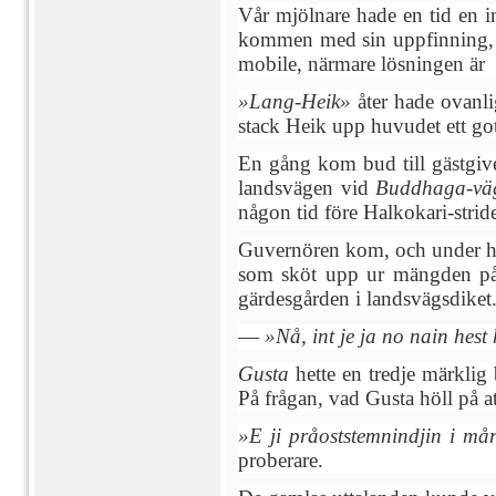
Vår mjölnare hade en tid en in
kommen med sin uppfinning, 
mobile, närmare lösningen är
»Lang-Heik»
åter hade ovanl
stack Heik upp huvudet ett got
En gång kom bud till gästgive
landsvägen vid
Buddhaga-vä
någon tid före Halkokari-stri
Guvernören kom, och under häs
som sköt upp ur mängden på 
gärdesgården i landsvägsdiket
—
»Nå, int je ja no nain hest
Gusta
hette en tredje märklig
På frågan, vad Gusta höll på at
»E ji pråoststemnindjin i mår
proberare.