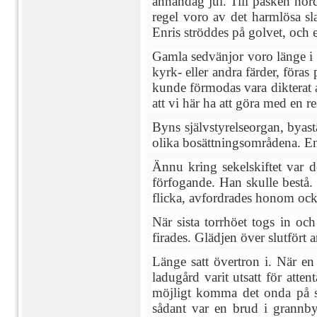
annandag jul. Till påsken hö
regel voro av det harmlösa s
Enris ströddes på golvet, och 
Gamla sedvänjor voro länge i 
kyrk- eller andra färder, föras 
kunde förmodas vara dikterat av
att vi här ha att göra med en r
Byns självstyrelseorgan, byast
olika bosättningsområdena. En
Ännu kring sekelskiftet var d
förfogande. Han skulle bestå.
flicka, avfordrades honom ock
När sista torrhöet togs in oc
firades. Glädjen över slutfört
Länge satt övertron i. När en
ladugård varit utsatt för atte
möjligt komma det onda på sp
sådant var en brud i grannb