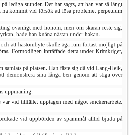
å lediga stunder. Det har sagts, att han var så långt
 ha kommit vid försök att lösa problemet perpetuum
genting ovanligt med honom, men om skaran reste sig,
l kyrkan, hade han knäna nästan under hakan.
och att hästombyte skulle äga rum fortast möjligt på
e föras. Förmodligen inträffade detta under Krimkriget,
 samlats på platsen. Han fäste sig då vid Lang-Heik,
t demonstrera sina långa ben genom att stiga över
ens uppmaning.
var vid tillfället upptagen med något snickeriarbete.
rukade vid uppbörden av spannmål alltid bjuda på