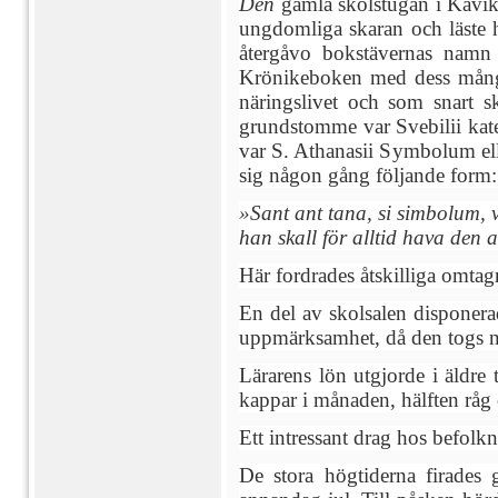
Den
gamla skolstugan i Kåvik 
ungdomliga skaran och läste hö
återgåvo bokstävernas namn 
Krönikeboken med dess många
näringslivet och som snart s
grundstomme var Svebilii katek
var S. Athanasii Symbolum el
sig någon gång följande form:
»Sant ant tana, si simbolum, v
han skall för alltid hava den 
Här fordrades åtskilliga omta
En del av skolsalen disponerad
uppmärksamhet, då den togs 
Lärarens lön utgjorde i äldre
kappar i månaden, hälften råg 
Ett intressant drag hos befolk
De stora högtiderna firades 