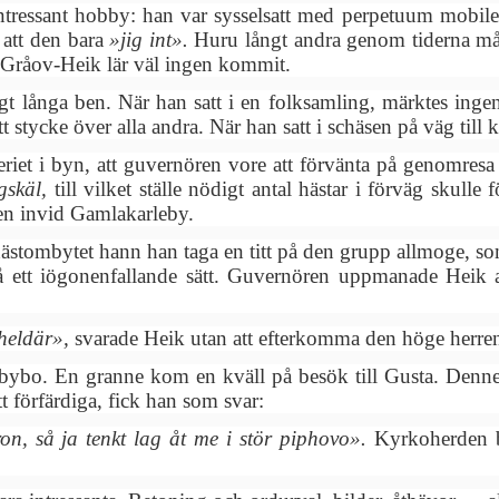
tressant hobby: han var sysselsatt med perpetuum mobile p
att den bara
»jig int».
Huru långt andra genom tiderna må
 Gråov-Heik lär väl ingen kommit.
igt långa ben. När han satt i en folksamling, märktes in
t stycke över alla andra. När han satt i schäsen på väg til
riet i byn, att guvernören vore att förvänta på genomresa 
gskäl,
till vilket ställe nödigt antal hästar i förväg skull
den invid Gamlakarleby.
tombytet hann han taga en titt på den grupp allmoge, som
ett iögonenfallande sätt. Guvernören uppmanade Heik at
.
 heldär»,
svarade Heik utan att efterkomma den höge herr
 bybo. En granne kom en kväll på besök till Gusta. Denne 
t förfärdiga, fick han som svar:
on, så ja tenkt lag åt me i stör piphovo».
Kyrkoherden b