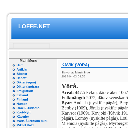
LOFFE.NET
Main Menu
KÅVIK (VÖRÅ)
Hem
Artiklar
Skrivet av Martin Ingo
Böcker
2014-04-03 08:59
Debatt
Dikter (egna)
Vörå.
Dikter (andras)
Emigration
Areal:
447,5 kvkm, därav åker 1067
Estland
Folkmängd:
5072, därav svenskar 5
Finland
Byar:
Andiala (nyskifte pågår), Berg
Humor
Bertby (1909), Jörala (nyskifte pågår
Israel / Judarna
Kort-Nytt
Karvsor (1909), Kovjoki (Kåvik 191
Kåserier
pågår), Lomby (nyskifte pågår), Lot
Maria Åkerblom m.fl.
Miemois (nyskifte pågår), Myrbergs
Mikael Käld