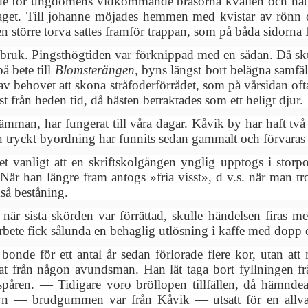
rde för ungdomens vidkommande brasorna kvällen och natt
laget. Till johanne möjades hemmen med kvistar av rönn o
en större torva sattes framför trappan, som på båda sidorna 
bruk. Pingsthögtiden var förknippad med en sådan. Då sku
på bete till
Blomsterängen,
byns längst bort belägna samfäl
 behovet att skona stråfoderförrådet, som på vårsidan ofta 
est från heden tid, då hästen betraktades som ett heligt dj
ämman, har fungerat till våra dagar. Kåvik by har haft två
 tryckt byordning har funnits sedan gammalt och förvaras 
et vanligt att en skriftskolgången ynglig upptogs i storp
 När han längre fram antogs »fria visst», d v.s. när man
så beståning.
h när sista skörden var förrättad, skulle händelsen firas 
 arbete fick sålunda en behaglig utlösning i kaffe med dopp
 bonde för ett antal år sedan förlorade flere kor, utan a
ntat från någon avundsman. Han lät taga bort fyllningen f
åren. — Tidigare voro bröllopen tillfällen, då hämndeak
yn — brudgummen var från Kåvik — utsatt för en allvar