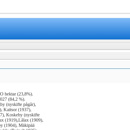
www.mamboteam.com
O hektar (23,8%).
027 (84,2 %).
by (nyskifte pågår),
), Kaitsor (1937),
7), Koskeby (nyskifte
lax (1919),Lålax (1909),
by (1904), Mäkipää