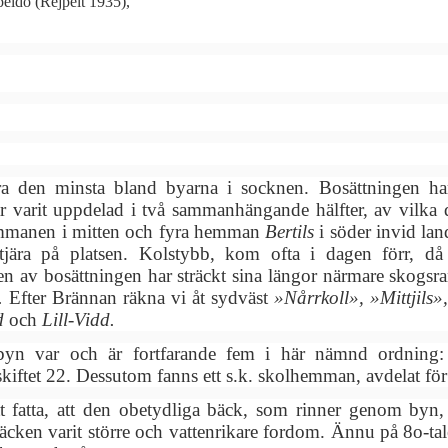
peldo (Rejpelt 1935),
 den minsta bland byarna i socknen. Bosättningen har i
r varit uppdelad i två sammanhängande hälfter, av vilka de
manen i mitten och fyra hemman
Bertils
i söder invid la
tjära på platsen. Kolstybb, kom ofta i dagen förr, d
en av bosättningen har sträckt sina längor närmare skogsra
.
Efter Brännan räkna vi åt sydväst
»Nårrkoll», »Mittjils
dd
och
Lill-Vidd.
n var och är fortfarande fem i här nämnd ordning: 
kiftet 22. Dessutom fanns ett s.k. skolhemman, avdelat för
t fatta, att den obetydliga bäck, som rinner genom byn, 
äcken varit större och vattenrikare fordom. Ännu på 8o-ta