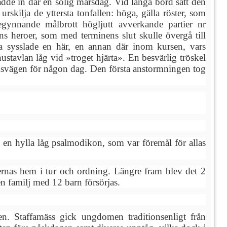
rädde in där en solig marsdag. Vid långa bord satt den
skilja de yttersta tonfallen: höga, gälla röster, som
gynnande målbrott högljutt avverkande partier nr
heroer, som med terminens slut skulle övergå till
sa sysslade en här, en annan där inom kursen, vars
ustavlan låg vid »troget hjärta». En besvärlig tröskel
msvägen för någon dag. Den första anstormningen tog
å en hylla låg psalmodikon, som var föremål för allas
ernas hem i tur och ordning. Längre fram blev det 2
en familj med 12 barn försörjas.
len. Staffamäss gick ungdomen traditionsenligt från