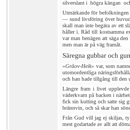
silverslant i högra kängan oc
Utmärkande för befolkningen i
— sund livsföring över huvud
skall man inte begära av ett s
håller i. Råd till kostsamma 
var man benägen att säga den t
men man är på väg framåt.
Säregna gubbar och gu
»Gråov-Heik»
var, som namne
utomordentliga näringsförhåll
och han hade tillgång till den 
Längre fram i livet upplevde 
väderkvarn på backen i närhet
fick sin kutting och satte sig 
brännvin, och så skar han sön
Från Gud vill jag ej skiljas, t
mest godartade av allt att döm