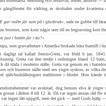
 intressanta. Betoning och ordurval, bilder, åthävor — allt b
p gångfönster för vädring av skolsalen under kvarterna 
 E gar vedin jär sam på i glasbruk»,
sade en gubbe till lära
n brorson, som kom något sent till en begravning kort för
e jusi i hattin jär i da?»
lampa, som gruvarbetare i Amerika brukade bära framtill i 
,
i dagligt tal kallad
Smess-Greta,
var född 6 jan. 1841
vkunnig. Greta var den tredje i ordningen bland 12 barn
ck då träda i moderns ställe. Greta var genom en i barndo
 mors och husmors ställe med sex yngre syskon, av vilka d
 självhushållningens traditioner i blodet. Hon kände 
barndomshemmet var avslutad, dog hennes elva år yngre 
 gossar i åldern 8 till 12 år. Då var ingen annan råd för mo
 var ingen lätt uppgift, men det gick — med Guds hjälp — s