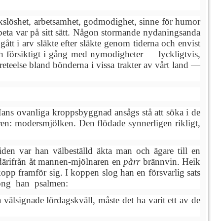
kslöshet, arbetsamhet, godmodighet, sinne för humor
eta var på sitt sätt. Någon stormande nydaningsanda
ått i arv släkte efter släkte genom tiderna och envist
ch försiktigt i gång med nymodigheter — lyckligtvis,
eteelse bland bönderna i vissa trakter av vårt land —
Hans ovanliga kroppsbyggnad ansågs stå att söka i de
ren: modersmjölken. Den flödade synnerligen rikligt,
iden var han välbeställd äkta man och ägare till en
 därifrån åt mannen-mjölnaren en
pårr
brännvin. Heik
äkopp framför sig. I koppen slog han en försvarlig sats
sjöng han psalmen:
a välsignade lördagskväll, måste det ha varit ett av de