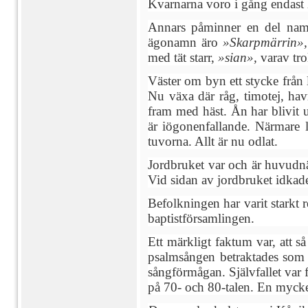
Kvarnarna voro i gång endast 
Annars påminner en del namn
ägonamn äro
»Skarpmärrin»,
med tät starr,
»sian»,
varav tro
Väster om byn ett stycke från
Nu växa där råg, timotej, hav
fram med häst. Ån har blivit 
är iögonenfallande. Närmare 
tuvorna. Allt är nu odlat.
Jordbruket var och är huvudn
Vid sidan av jordbruket idkades
Befolkningen har varit starkt r
baptistförsamlingen.
Ett märkligt faktum var, att s
psalmsången betraktades som 
sångförmågan. Självfallet var 
på 70- och 80-talen. En myck