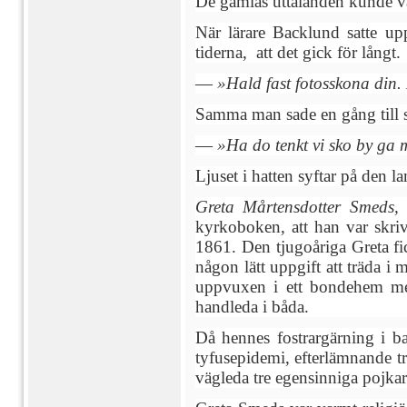
De gamlas uttalanden kunde vara
När lärare Backlund satte up
tiderna, att det gick för långt.
—
»Hald fast fotosskona din.
Samma man sade en gång till si
—
»Ha do tenkt vi sko by ga m
Ljuset i hatten syftar på den 
Greta Mårtensdotter Smeds
kyrkoboken, att han var skri
1861. Den tjugoåriga Greta fi
någon lätt uppgift att träda i
uppvuxen i ett bondehem med
handleda i båda.
Då hennes fostrargärning i 
tyfusepidemi, efterlämnande tre
vägleda tre egensinniga pojkar