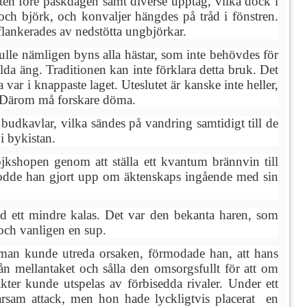
en före påskdagen samt diverse upptåg, vilka dock i
ch björk, och konvaljer hängdes på tråd i fönstren.
flankerades av nedstötta ungbjörkar.
lle nämligen byns alla hästar, som inte behövdes för
lda äng. Traditionen kan inte förklara detta bruk. Det
var i knappaste laget. Uteslutet är kanske inte heller,
ur. Därom må forskare döma.
 budkavlar, vilka sändes på vandring samtidigt till de
i bykistan.
ojkshopen genom att ställa ett kvantum brännvin till
 trodde han gjort upp om äktenskaps ingående med sin
med ett mindre kalas. Det var den bekanta haren, som
 och vanligen en sup.
tt man kunde utreda orsaken, förmodade han, att hans
rån mellantaket och sålla den omsorgsfullt för att om
ter kunde utspelas av förbisedda rivaler. Under ett
sam attack, men hon hade lyckligtvis placerat en