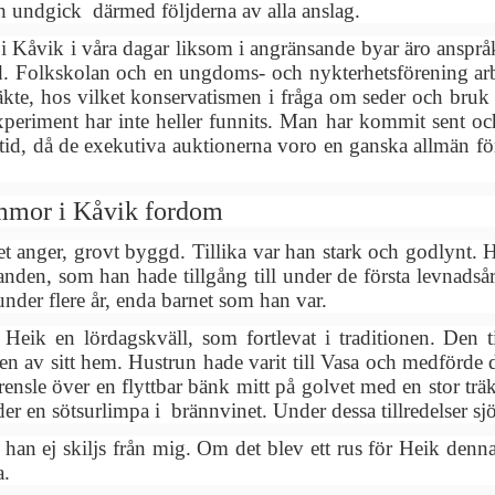
h undgick därmed följderna av alla anslag.
 Kåvik i våra dagar liksom i angränsande byar äro ansprå
. Folkskolan och en ungdoms- och nykterhetsförening arb
läkte, hos vilket konservatismen i fråga om seder och bruk g
experiment har inte heller funnits. Man har kommit sent o
id, då de exekutiva auktionerna voro en ganska allmän för
mmor i Kåvik fordom
t anger, grovt byggd. Tillika var han stark och godlynt. 
anden, som han hade tillgång till under de första levnadså
under flere år, enda barnet som han var.
Heik en lördagskväll, som fortlevat i traditionen. Den t
en av sitt hem. Hustrun hade varit till Vasa och medförde
grensle över en flyttbar bänk mitt på golvet med en stor tr
der en sötsurlimpa i brännvinet. Under dessa tillredelser 
y han ej skiljs från mig. Om det blev ett rus för Heik denn
a.