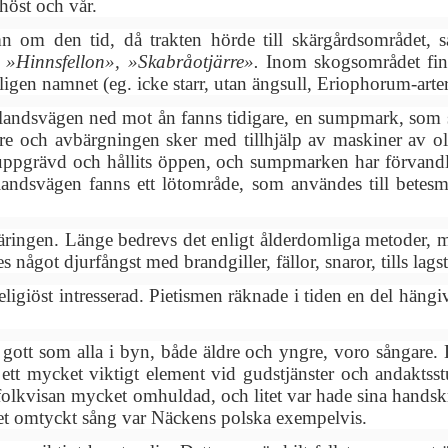
höst och vår.
 om den tid, då trakten hörde till skärgårdsområdet,
 »Hinnsfellon», »Skabråotjärre».
Inom skogsområdet fi
ligen namnet (eg. icke starr, utan ängsull, Eriophorum-arter
 landsvägen ned mot ån fanns tidigare, en sumpmark, som s
re och avbärgningen sker med tillhjälp av maskiner av ol
uppgrävd och hållits öppen, och sumpmarken har förvandla
landsvägen fanns ett lötområde, som användes till betes
äringen. Länge bedrevs det enligt ålderdomliga metoder,
 något djurfångst med brandgiller, fällor, snaror, tills lags
eligiöst intresserad. Pietismen räknade i tiden en del häng
å gott som alla i byn, både äldre och yngre, voro sångare.
ett mycket viktigt element vid gudstjänster och andaktss
folkvisan mycket omhuldad, och litet var hade sina handskr
et omtyckt sång var Näckens polska exempelvis.