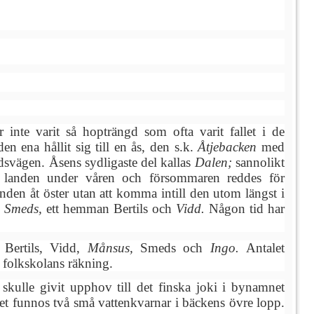
nte varit så hopträngd som ofta varit fallet i de
n ena hållit sig till en ås, den s.k.
Åtjebacken
med
ndsvägen. Åsens sydligaste del kallas
Dalen;
sannolikt
å landen under våren och försommaren reddes för
nden åt öster utan att komma intill den utom längst i
», Smeds,
ett hemman Bertils och
Vidd.
Någon tid har
Bertils, Vidd,
Månsus,
Smeds och
Ingo.
Antalet
 folkskolans räkning.
skulle givit upphov till det finska joki i bynamnet
let funnos två små vattenkvarnar i bäckens övre lopp.