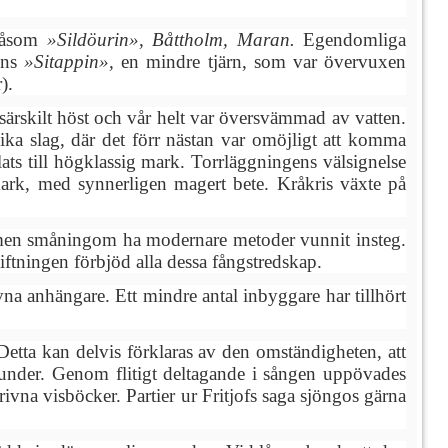
 såsom
»Sildöurin», Båttholm, Maran.
Egendomliga
nns
»Sitappin»,
en mindre tjärn, som var övervuxen
).
ärskilt höst och vår helt var översvämmad av vatten.
ika slag, där det förr nästan var omöjligt att komma
ts till högklassig mark. Torrläggningens välsignelse
mark, med synnerligen magert bete. Kråkris växte på
 men småningom ha modernare metoder vunnit insteg.
tiftningen förbjöd alla dessa fångstredskap.
ivna anhängare. Ett mindre antal inbyggare har tillhört
 Detta kan delvis förklaras av den omständigheten, att
tunder. Genom flitigt deltagande i sången uppövades
ivna visböcker. Partier ur Fritjofs saga sjöngos gärna