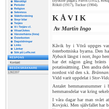
(nyskifte pågår), Palvis (1932), Reki
Mänskligt
Rökiö (1917), Tuckur (1904).
Perioder
Religion
Sekretess
K Å V I K
Släktforskning
Steyr bilar
Terjärv
Vi i Terjärv r.f.
Av
Martin Ingo
Vitsar/Jokes
Vänsterhänta (lista)
Österbotten
Dagstidningar
Kåvik by i Vörå uppges vara
Links
Länkar
österbottniska byarna. Den ha
Sök på Loffe.net
Nyback
längst i norr,
Ingo
hem
RESPONS
har det någon gång bränts 
Kontakt
potatissättning. Den andra del
BESÖKSRÄKNARE
nordost vid den s.k.
Brännan
1282207
Vidd varit uppdelat i
Stor-Vi
Antalet hemmansnummer i by
hemmansdelar var kring sekels
I våra dagar har man svårt at
Kovjoki. Men självfallet har b