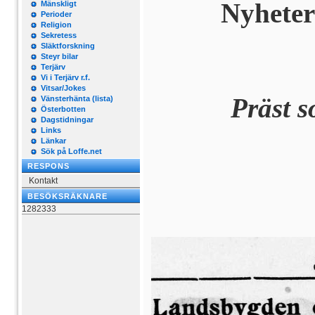
Nyheter
Mänskligt
Perioder
Religion
Sekretess
Släktforskning
Steyr bilar
Terjärv
Vi i Terjärv r.f.
Vitsar/Jokes
Präst s
Vänsterhänta (lista)
Österbotten
Dagstidningar
Links
Länkar
Sök på Loffe.net
RESPONS
Kontakt
BESÖKSRÄKNARE
1282333