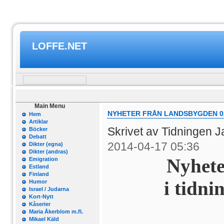
LOFFE.NET
Main Menu
NYHETER FRÅN LANDSBYGDEN 02
Hem
Artiklar
Skrivet av Tidningen 
Böcker
Debatt
2014-04-17 05:36
Dikter (egna)
Dikter (andras)
Nyhete
Emigration
Estland
Finland
i tidni
Humor
Israel / Judarna
Kort-Nytt
Kåserier
Maria Åkerblom m.fl.
Mikael Käld