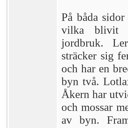
På båda sidor 
vilka blivit
jordbruk. Le
sträcker sig f
och har en bre
byn två. Lotl
Åkern har utv
och mossar med
av byn. Framt