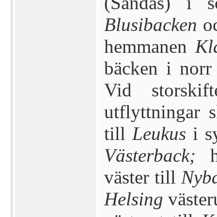
(Sandås) i 
Blusibacken
o
hemmanen
Kl
bäcken i nor
Vid storskif
utflyttningar 
till
Leukus
i sy
Västerback;
h
väster till
Nyb
Helsing
västeru