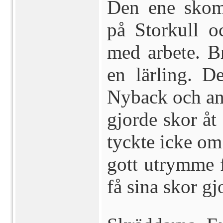
Den ene skom
på Storkull o
med arbete. B
en lärling. 
Nyback och anl
gjorde skor åt
tyckte icke om
gott utrymme f
få sina skor g