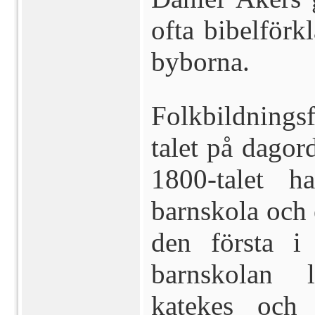
ofta bibelförkl
byborna.
Folkbildnings
talet på dagor
1800-talet 
barnskola och 
den första i
barnskolan l
katekes och 