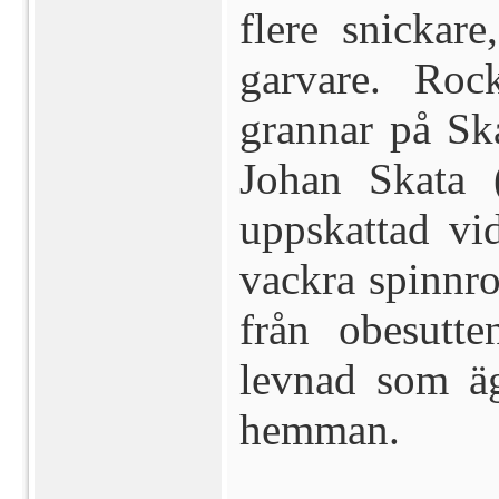
flere snickar
garvare. Roc
grannar på S
Johan Skata 
uppskattad vi
vackra spinnro
från obesutte
levnad som äg
hemman.