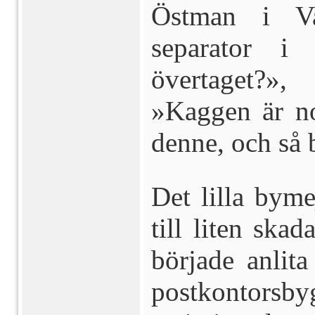
Östman i Va
separator 
övertaget?»
»Kaggen är no
denne, och så b
Det lilla byme
till liten skad
började anlit
postkontor