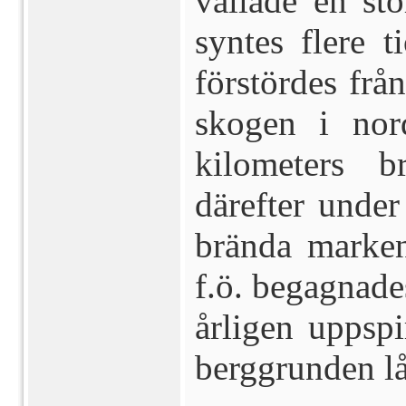
vållade en st
syntes flere t
förstördes från
skogen i nor
kilometers 
därefter under
brända marke
f.ö. begagnades
årligen uppspi
berggrunden lå