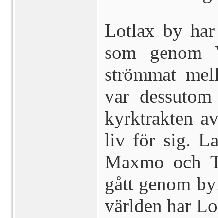
Lotlax by har
som genom V
strömmat mel
var dessutom
kyrktrakten av
liv för sig. L
Maxmo och To
gått genom byn
världen har Lot