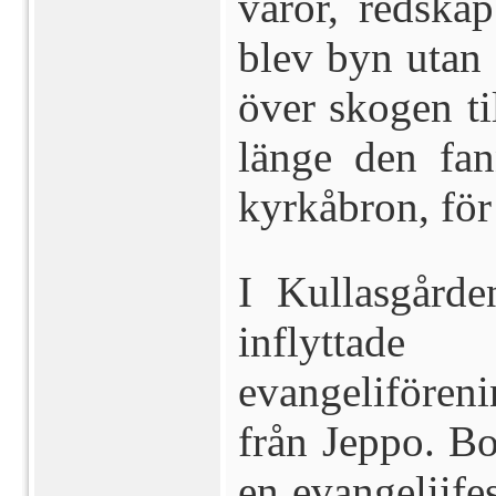
varor, redskap
blev byn utan
över skogen ti
länge den fan
kyrkåbron, för
I Kullasgårde
inflytta
evangelifören
från Jeppo. B
en evangeliife