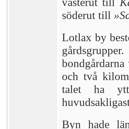
västerut till
Kä
söderut till
»S
Lotlax by best
gårdsgrupper.
bondgårdarna 
och två kilom
talet ha ytte
huvudsakligast
Byn hade län