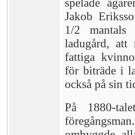
spelade ägar
Jakob Erikss
1/2 mantals
ladugård, att
fattiga kvinn
för biträde i 
också på sin ti
På 1880-tal
föregångsm
ombyggde all