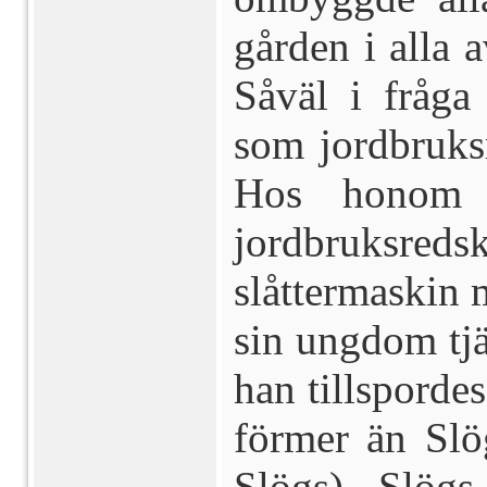
gården i alla 
Såväl i fråga
som jordbruks
Hos honom 
jordbruksred
slåttermaskin 
sin ungdom tjä
han tillsporde
förmer än Sl
Slögs). Slög