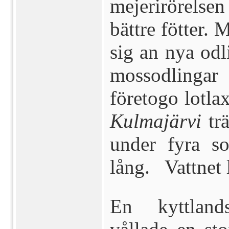
mejerirörelse
bättre fötter. 
sig an nya odl
mossodlingar
företogo lotla
Kulmajärvi
trä
under fyra s
lång. Vattnet l
En kyttlan