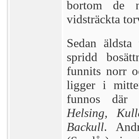
bortom de n
vidsträckta to
Sedan äldsta 
spridd bosät
funnits norr 
ligger i mitte
funnos där
Helsing, Kull
Backull
. And