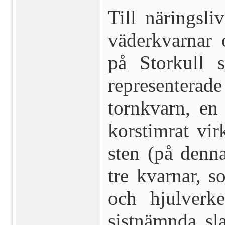
Till näringsli
väderkvarnar 
på Storkull 
representera
tornkvarn, en
korstimrat vir
sten (på denna
tre kvarnar, 
och hjulverk
sistnämnda sl