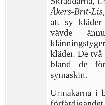
Skräddarna, E
Åkers-Brit-Lis
att sy kläde
vävde änn
klänningstyge
kläder. De två
bland de fö
symaskin.
Urmakarna i by
förfärdigandet