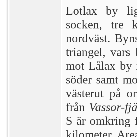
Lotlax by li
socken, tre 
nordväst. Byn
triangel, vars
mot Lålax by 
söder samt mot
västerut på o
från
Vassor-fj
S är omkring 
kilometer. Are