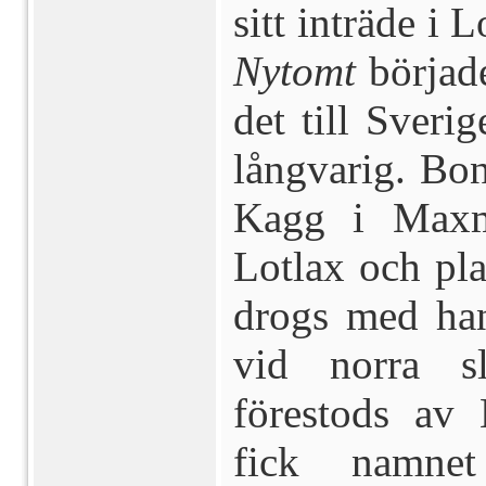
sitt inträde i
Nytomt
börjad
det till Sveri
långvarig. Bo
Kagg i Maxmo
Lotlax och pla
drogs med hand
vid norra s
förestods av
fick namnet