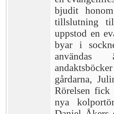
bjudit honom
tillslutning t
uppstod en eva
byar i sockn
användas 
andaktsböcke
gårdarna, Juli
Rörelsen fick 
nya kolportö
Daniel Åkers 