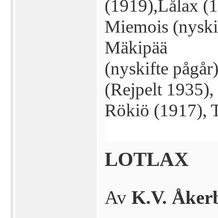
(1919),Lålax (
Miemois (nyski
Mäkipää
(nyskifte pågår
(Rejpelt 1935),
Rökiö (1917), 
LOTLAX
Av
K.V. Åker