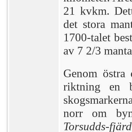
21 kvkm. Dett
det stora mant
1700-talet bes
av 7 2/3 manta
Genom östra d
riktning en 
skogsmarkerna
norr om by
Torsudds-fjär