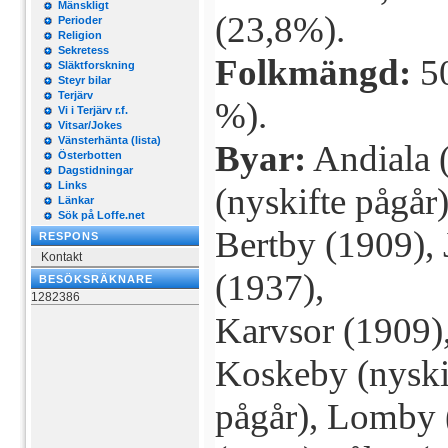
Mänskligt
(23,8%).
Perioder
Religion
Sekretess
Folkmängd:
50
Släktforskning
Steyr bilar
Terjärv
%).
Vi i Terjärv r.f.
Vitsar/Jokes
Vänsterhänta (lista)
Byar:
Andiala (
Österbotten
Dagstidningar
Links
(nyskifte pågår)
Länkar
Sök på Loffe.net
Bertby (1909), J
RESPONS
Kontakt
(1937),
BESÖKSRÄKNARE
1282386
Karvsor (1909)
Koskeby (nyski
pågår), Lomby (