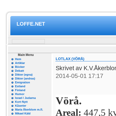
LOFFE.NET
Main Menu
LOTLAX (VÖRÅ)
Hem
Artiklar
Skrivet av K.V.Åkerbl
Böcker
Debatt
2014-05-01 17:17
Dikter (egna)
Dikter (andras)
Emigration
Estland
Finland
Humor
Vörå.
Israel / Judarna
Kort-Nytt
Kåserier
Areal:
447,5 kv
Maria Åkerblom m.fl.
Mikael Käld