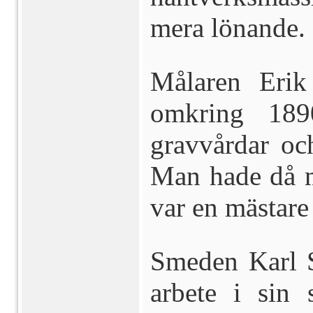
mera lönande.
Målaren Eri
omkring 189
gravvårdar och
Man hade då m
var en mästare 
Smeden Karl S
arbete i sin