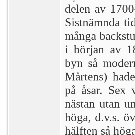
delen av 1700-
Sistnämnda ti
många backst
i början av 1
byn så moderni
Mårtens) hade
på åsar. Sex 
nästan utan u
höga, d.v.s. ö
hälften så hög