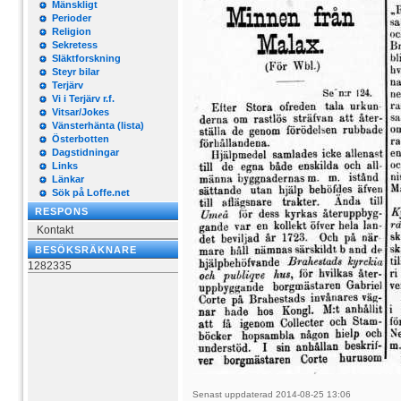
Mänskligt
Perioder
Religion
Sekretess
Släktforskning
Steyr bilar
Terjärv
Vi i Terjärv r.f.
Vitsar/Jokes
Vänsterhänta (lista)
Österbotten
Dagstidningar
Links
Länkar
Sök på Loffe.net
RESPONS
Kontakt
BESÖKSRÄKNARE
1282335
Senast uppdaterad 2014-08-25 13:06