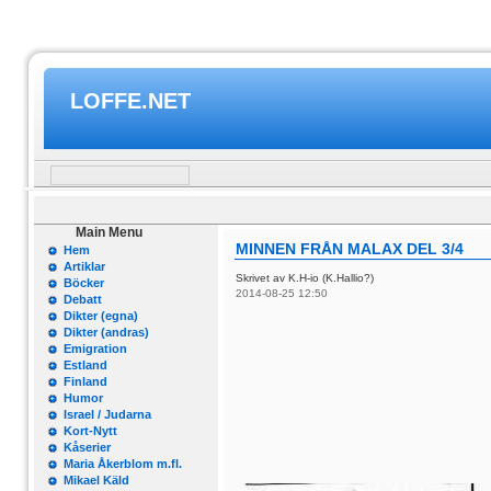
LOFFE.NET
Main Menu
MINNEN FRÅN MALAX DEL 3/4
Hem
Artiklar
Skrivet av K.H-io (K.Hallio?)
Böcker
2014-08-25 12:50
Debatt
Dikter (egna)
Dikter (andras)
Emigration
Estland
Finland
Humor
Israel / Judarna
Kort-Nytt
Kåserier
Maria Åkerblom m.fl.
Mikael Käld