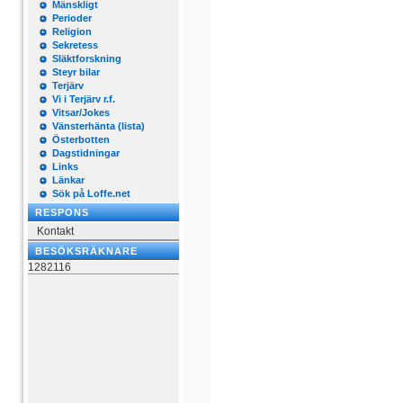
Mänskligt
Perioder
Religion
Sekretess
Släktforskning
Steyr bilar
Terjärv
Vi i Terjärv r.f.
Vitsar/Jokes
Vänsterhänta (lista)
Österbotten
Dagstidningar
Links
Länkar
Sök på Loffe.net
RESPONS
Kontakt
BESÖKSRÄKNARE
1282116