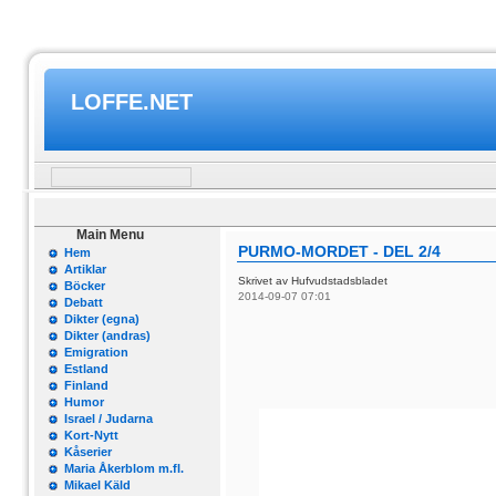
LOFFE.NET
Main Menu
PURMO-MORDET - DEL 2/4
Hem
Artiklar
Skrivet av Hufvudstadsbladet
Böcker
2014-09-07 07:01
Debatt
Dikter (egna)
Dikter (andras)
Emigration
Estland
Finland
Humor
Israel / Judarna
Kort-Nytt
Kåserier
Maria Åkerblom m.fl.
Mikael Käld