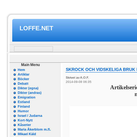
LOFFE.NET
Main Menu
SKROCK OCH VIDSKELIGA BRUK 
Hem
Artiklar
Skrivet av A.O.F.
Böcker
2014-09-08 06:35
Debatt
Artikelseri
Dikter (egna)
Dikter (andras)
n
Emigration
Estland
Finland
Humor
Israel / Judarna
Kort-Nytt
Kåserier
Maria Åkerblom m.fl.
Mikael Käld