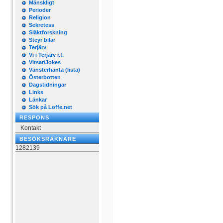
Mänskligt
Perioder
Religion
Sekretess
Släktforskning
Steyr bilar
Terjärv
Vi i Terjärv r.f.
Vitsar/Jokes
Vänsterhänta (lista)
Österbotten
Dagstidningar
Links
Länkar
Sök på Loffe.net
RESPONS
Kontakt
BESÖKSRÄKNARE
1282139