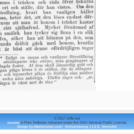
© 2017 loffe.net
is Free Software released under the GNU General Public License.
Joomla!
Design by Mamboteam.com!
Konvertierung J 1.5 O. Jentschel
-