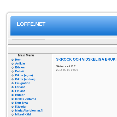
LOFFE.NET
Main Menu
SKROCK OCH VIDSKELIGA BRUK 
Hem
Artiklar
Skrivet av A.O.F.
Böcker
2014-09-08 06:39
Debatt
Dikter (egna)
Dikter (andras)
Emigration
Estland
Finland
Humor
Israel / Judarna
Kort-Nytt
Kåserier
Maria Åkerblom m.fl.
Mikael Käld