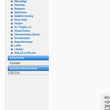
Mänskligt
Perioder
Religion
Sekretess
Släktforskning
Steyr bilar
Terjärv
Vi i Terjärv r.f.
Vitsar/Jokes
Vänsterhänta (lista)
Österbotten
Dagstidningar
Links
Länkar
Sök på Loffe.net
RESPONS
Kontakt
BESÖKSRÄKNARE
1282144