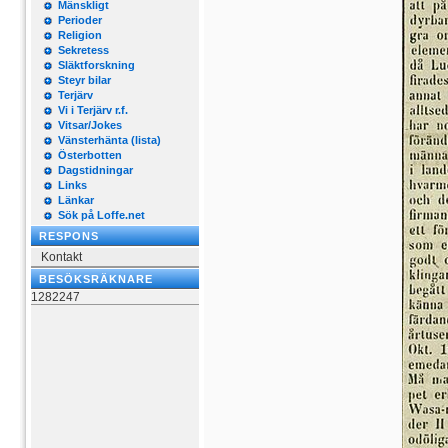
Mänskligt
Perioder
Religion
Sekretess
Släktforskning
Steyr bilar
Terjärv
Vi i Terjärv r.f.
Vitsar/Jokes
Vänsterhänta (lista)
Österbotten
Dagstidningar
Links
Länkar
Sök på Loffe.net
RESPONS
Kontakt
BESÖKSRÄKNARE
1282247