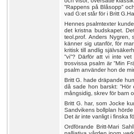
och visor, översatte klassi
”Rappens på Blåsopp” och 
vad G:et står för i Britt G.H
Hennes psalmtexter kunde ty
det kristna budskapet. Det 
teol.prof. Anders Nygren,
känner sig utanför, för ma
kritisk till andlig självsäk
”vi”? Därför att vi inte 
trosvissa psalm är ”Min F
psalm använder hon de mind
Britt G. hade dräpande hum
då sade hon barskt: ”Hör du
mångsidig, skrev för barn o
Britt G. har, som Jocke k
Sandvikens bollplan hörde e
Det är inte vanligt i finska f
Ordförande Britt-Mari Sah
palliativa vården inom ve