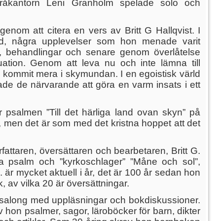
öråkantorn Leni Granholm spelade solo och
om att citera en vers av Britt G Hallqvist. I
d, några upplevelser som hon menade varit
n, behandlingar och senare genom överlåtelse
tion. Genom att leva nu och inte lämna till
kommit mera i skymundan. I en egoistisk värld
de de närvarande att göra en varm insats i ett
r psalmen ”Till det härliga land ovan skyn” på
 men det är som med det kristna hoppet att det
attaren, översättaren och bearbetaren, Britt G.
a psalm och ”kyrkoschlager” ”Måne och sol”,
är mycket aktuell i år, det är 100 år sedan hon
 av vilka 20 är översättningar.
är salong med uppläsningar och bokdiskussioner.
ev hon psalmer, sagor, läroböcker för barn, dikter