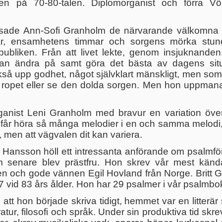
n på 70-80-talen. Diplomorganist och förra V
lsade Ann-Sofi Granholm de närvarande välkomna gen
r, ensamhetens timmar och sorgens mörka stun
ubliken. Från att livet lekte, genom insjuknande
an ändra på samt göra det bästa av dagens situa
å upp godhet, något självklart mänskligt, men som 
ta ropet eller se den dolda sorgen. Men hon uppmana
organist Leni Granholm med bravur en variation öve
n får höra så många melodier i en och samma melodi,
a, men att vägvalen dit kan variera.
Hansson höll ett intressanta anförande om psalmförf
om senare blev prästfru. Hon skrev vår mest känd
n och gode vännen Egil Hovland från Norge. Britt G. 
vid 83 års ålder. Hon har 29 psalmer i vår psalmbok,
 att hon började skriva tidigt, hemmet var en litter
atur, filosofi och språk. Under sin produktiva tid skr