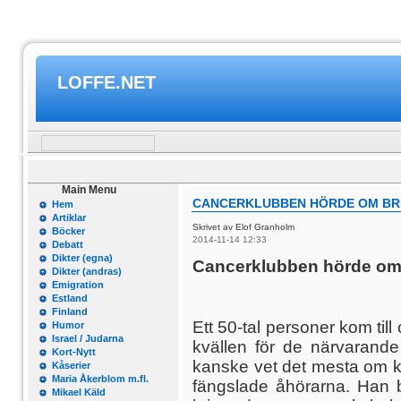
LOFFE.NET
Main Menu
CANCERKLUBBEN HÖRDE OM BRI
Hem
Artiklar
Skrivet av Elof Granholm
Böcker
2014-11-14 12:33
Debatt
Dikter (egna)
Cancerklubben hörde om B
Dikter (andras)
Emigration
Estland
Finland
Ett 50-tal personer kom ti
Humor
Israel / Judarna
kvällen för de närvarande
Kort-Nytt
kanske vet det mesta om k
Kåserier
Maria Åkerblom m.fl.
fängslade åhörarna. Han 
Mikael Käld