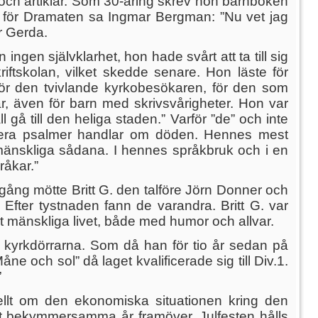
l och artiklar. Som 30-åring skrev hon barnboken
t” för Dramaten sa Ingmar Bergman: ”Nu vet jag
ör Gerda.
gen självklarhet, hon hade svårt att ta till sig
kriftskolan, vilket skedde senare. Hon läste för
för den tvivlande kyrkobesökaren, för den som
ar, även för barn med skrivsvårigheter. Hon var
l gå till den heliga staden.” Varför ”de” och inte
 Flera psalmer handlar om döden. Hennes mest
mänskliga sådana. I hennes språkbruk och i en
råkar.”
gång mötte Britt G. den talföre Jörn Donner och
” Efter tystnaden fann de varandra. Britt G. var
et mänskliga livet, både med humor och allvar.
r kyrkdörrarna. Som då han för tio år sedan på
e och sol” då laget kvalificerade sig till Div.1.
”
iellt om den ekonomiska situationen kring den
et bekymmersamma år framöver. Julfesten hålls