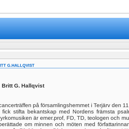
www.mamboteam.com
TT G.HALLQVIST
ritt G. Hallqvist
ll cancerträffen på församlingshemmet i Terjärv den 
 fick stifta bekantskap med Nordens främsta psal
yrkomusiken är emer.prof, FD, TD, teologen och m
berättade om minnen och möten med författarinna