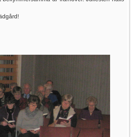
rädgård!