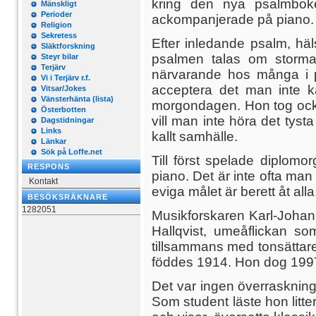
kring den nya psalmboke
Mänskligt
Perioder
ackompanjerade på piano.
Religion
Sekretess
Efter inledande psalm, hä
Släktforskning
psalmen talas om storma
Steyr bilar
Terjärv
närvarande hos många i p
Vi i Terjärv r.f.
acceptera det man inte k
Vitsar/Jokes
Vänsterhänta (lista)
morgondagen. Hon tog ocks
Österbotten
vill man inte höra det tys
Dagstidningar
Links
kallt samhälle.
Länkar
Sök på Loffe.net
Till först spelade diplom
RESPONS
piano. Det är inte ofta ma
Kontakt
eviga målet är berett åt all
BESÖKSRÄKNARE
1282051
Musikforskaren Karl-Johan 
Hallqvist, umeåflickan s
tillsammans med tonsättare
föddes 1914. Hon dog 1997 
Det var ingen överraskning
Som student läste hon litter