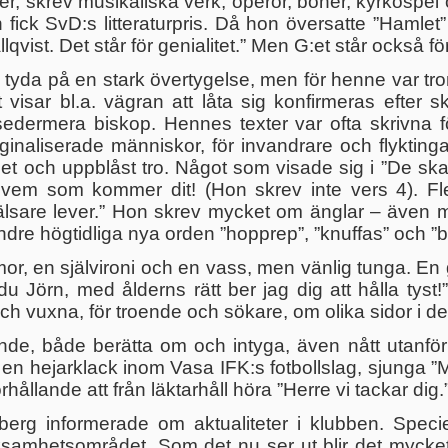
ker, skrev musikaliska verk, operor, böner, kyrkospe
fick SvD:s litteraturpris. Då hon översatte ”Hamle
allqvist. Det står för genialitet.” Men G:et står också f
da på en stark övertygelse, men för henne var tron in
visar bl.a. vägran att låta sig konfirmeras efter s
 sedermera biskop. Hennes texter var ofta skrivna 
rginaliserade människor, för invandrare och flykting
erhet och uppblåst tro. Något som visade sig i ”De skal
vet vem som kommer dit! (Hon skrev inte vers 4).
rälsare lever.” Hon skrev mycket om änglar – även 
re högtidliga nya orden ”hopprep”, ”knuffas” och ”b
or, en självironi och en vass, men vänlig tunga. En 
 Jörn, med ålderns rätt ber jag dig att hålla tyst!
ch vuxna, för troende och sökare, om olika sidor i d
unde, både berätta om och intyga, även nått utanfö
n hejarklack inom Vasa IFK:s fotbollslag, sjunga ”Mån
örhållande att från läktarhåll höra ”Herre vi tackar dig.
lberg informerade om aktualiteter i klubben. Spec
rksamhetsområdet. Som det nu ser ut blir det myck