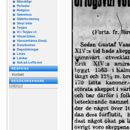
Mänskligt
Perioder
Religion
Sekretess
Släktforskning
Steyr bilar
Terjärv
Vi i Terjärv r.f.
Vitsar/Jokes
Vänsterhänta (lista)
Österbotten
Dagstidningar
Links
Länkar
Sök på Loffe.net
RESPONS
Kontakt
BESÖKSRÄKNARE
1282112