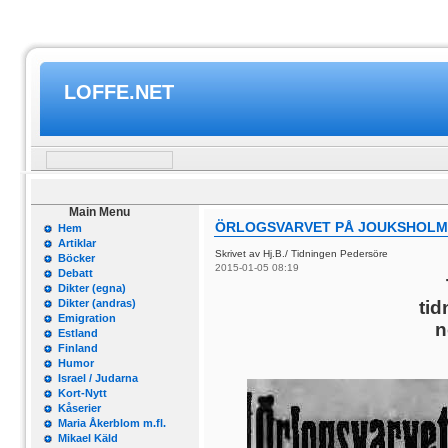
LOFFE.NET
Main Menu
ÖRLOGSVARVET PÅ JOUKSHOLM I
Hem
Artiklar
Skrivet av Hj.B./ Tidningen Pedersöre
Böcker
2015-01-05 08:19
Debatt
Dikter (egna)
Dikter (andras)
ti
Emigration
n
Estland
Finland
Humor
Israel / Judarna
Kort-Nytt
Kåserier
Maria Åkerblom m.fl.
Mikael Käld