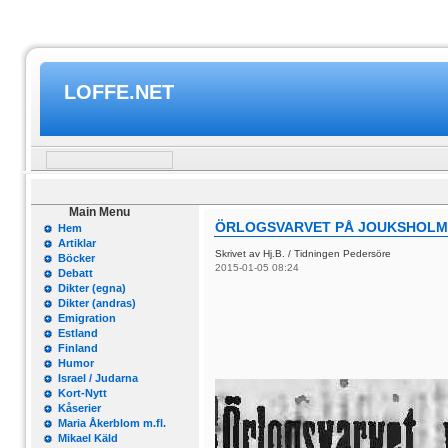
LOFFE.NET
Main Menu
ÖRLOGSVARVET PÅ JOUKSHOLM I
Hem
Artiklar
Skrivet av Hj.B. / Tidningen Pedersöre
Böcker
2015-01-05 08:24
Debatt
Dikter (egna)
Dikter (andras)
Emigration
Estland
Finland
Humor
Israel / Judarna
Kort-Nytt
Kåserier
Maria Åkerblom m.fl.
Mikael Käld