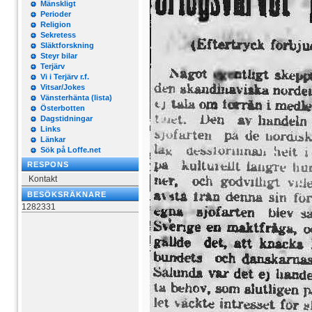
Mänskligt
Perioder
Religion
Sekretess
Släktforskning
Steyr bilar
Terjärv
Vi i Terjärv r.f.
Vitsar/Jokes
Vänsterhänta (lista)
Österbotten
Dagstidningar
Links
Länkar
Sök på Loffe.net
RESPONS
Kontakt
BESÖKSRÄKNARE
1282331