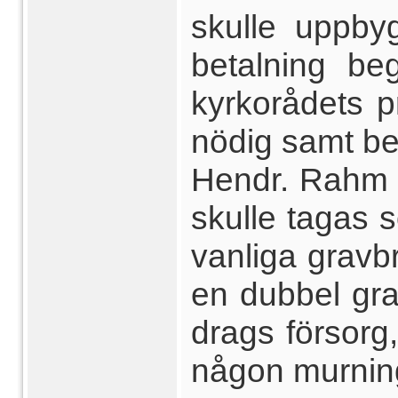
skulle uppby
betalning be
kyrkorådets p
nödig samt be
Hendr. Rahm o
skulle tagas s
vanliga gravb
en dubbel gra
drags försorg
någon murnin