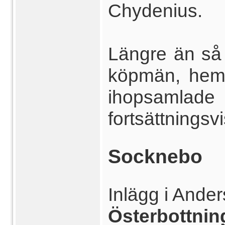
Chydenius.
Längre än så 
köpmän, hem
ihopsamlade f
fortsättningsvis
Socknebo
Inlägg i Ande
Österbottning