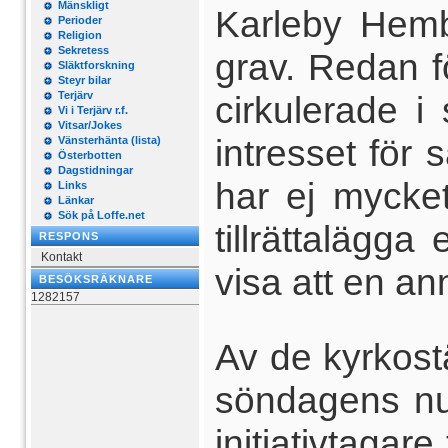
Mänskligt
Karleby Hemb
Perioder
Religion
Sekretess
grav. Redan fö
Släktforskning
Steyr bilar
Terjärv
cirkulerade 
Vi i Terjärv r.f.
Vitsar/Jokes
intresset för
Vänsterhänta (lista)
Österbotten
Dagstidningar
har ej mycket
Links
Länkar
Sök på Loffe.net
tillrättalägg
RESPONS
Kontakt
visa att en a
BESÖKSRÄKNARE
1282157
Av de kyrkos
söndagens num
initiativtaga