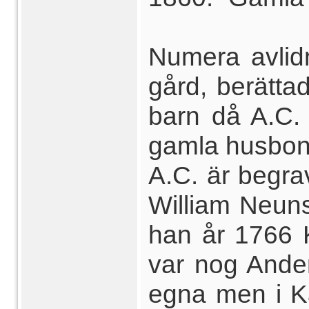
Numera avlid
gård, berätta
barn då A.C.
gamla husbond
A.C. är begra
William Neuns
han år 1766 K
var nog Ande
egna men i Ka