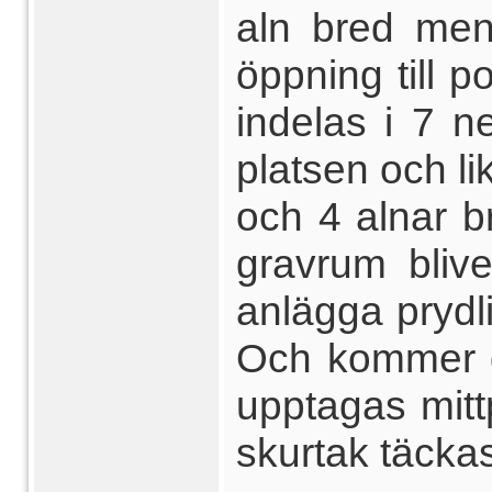
aln bred men
öppning till 
indelas i 7 n
platsen och l
och 4 alnar b
gravrum bliv
anlägga prydli
Och kommer d
upptagas mitt
skurtak täckas