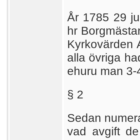
År 1785 29 j
hr Borgmästa
Kyrkovärden A
alla övriga h
ehuru man 3-4
§ 2
Sedan numera 
vad avgift de