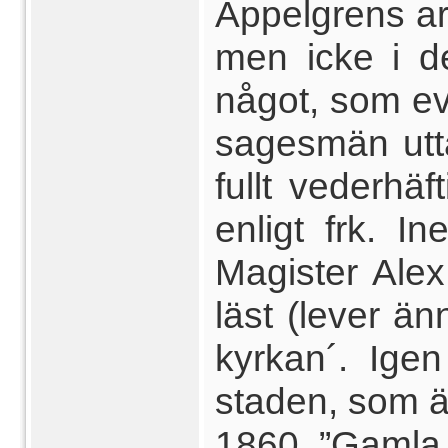
Appelgrens art
men icke i de
något, som ev
sagesmän utta
fullt vederhä
enligt frk. I
Magister Ale
läst (lever ä
kyrkan´. Igen
staden, som ä
1860. ”Gamla k