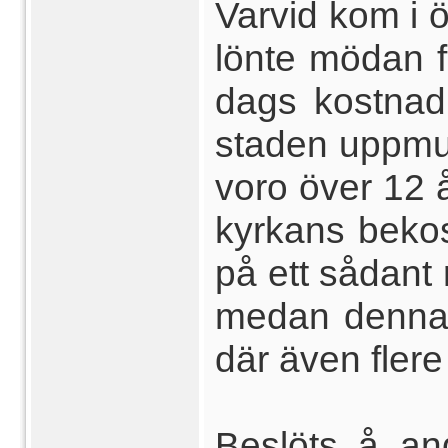
Varvid kom i ö
lönte mödan f
dags kostnad
staden uppmura
voro över 12 å
kyrkans beko
på ett sådant
medan denna 
där även flere
Beslöts å an