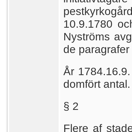
pestkyrkogård
10.9.1780 oc
Nyströms avg
de paragrafer
År 1784.16.9.
domfört antal.
§ 2
Flere af sta