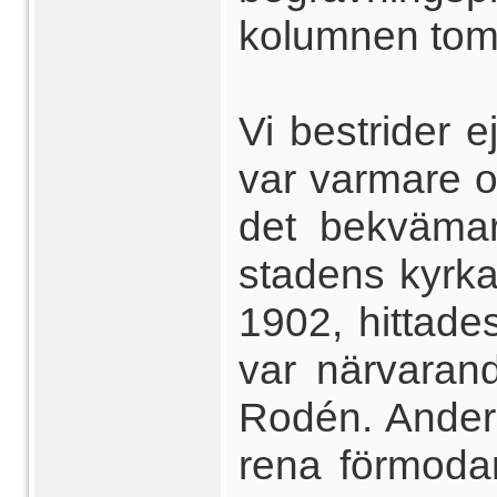
kolumnen tom.
Vi bestrider 
var varmare o
det bekvämar
stadens kyrka
1902, hittade
var närvarand
Rodén. Anders
rena förmodan