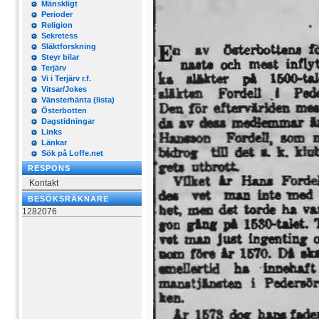
Mänskligt
Perioder
Religion
Sekretess
Släktforskning
Steyr bilar
Terjärv
Vi i Terjärv r.f.
Vitsar/Jokes
Vänsterhänta (lista)
Österbotten
Dagstidningar
Links
Länkar
Sök på Loffe.net
RESPONS
Kontakt
BESÖKSRÄKNARE
1282076