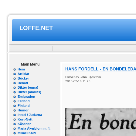
LOFFE.NET
Main Menu
HANS FORDELL - EN BONDELED
Hem
Artiklar
Skrivet av John Liljeström
Böcker
2015-02-16 11:23
Debatt
Dikter (egna)
Dikter (andras)
Emigration
Estland
Finland
Humor
Israel / Judarna
Kort-Nytt
Kåserier
Maria Åkerblom m.fl.
Mikael Käld