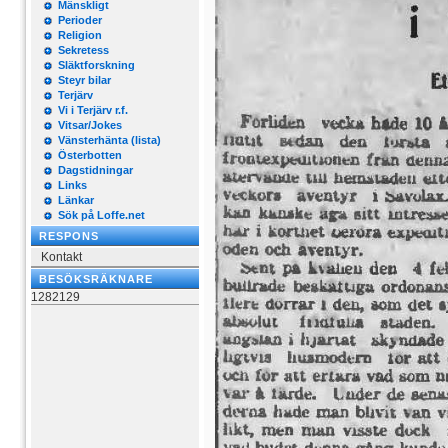
Mänskligt
Perioder
Religion
Sekretess
Släktforskning
Steyr bilar
Terjärv
Vi i Terjärv r.f.
Vitsar/Jokes
Vänsterhänta (lista)
Österbotten
Dagstidningar
Links
Länkar
Sök på Loffe.net
RESPONS
Kontakt
BESÖKSRÄKNARE
1282129