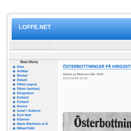
LOFFE.NET
Main Menu
ÖSTERBOTTNINGAR PÅ KRIGSSTI
Hem
Artiklar
Skrivet av Marti-son från 1918
Böcker
2015-03-09 19:43
Debatt
Dikter (egna)
Dikter (andras)
Emigration
Estland
Finland
Humor
Israel / Judarna
Kort-Nytt
Kåserier
Maria Åkerblom m.fl.
Mikael Käld