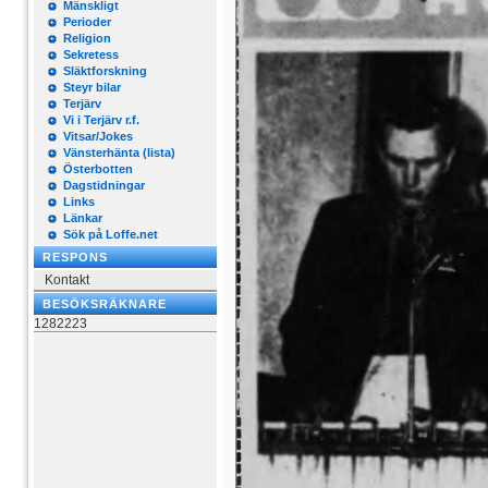
Mänskligt
Perioder
Religion
Sekretess
Släktforskning
Steyr bilar
Terjärv
Vi i Terjärv r.f.
Vitsar/Jokes
Vänsterhänta (lista)
Österbotten
Dagstidningar
Links
Länkar
Sök på Loffe.net
RESPONS
Kontakt
BESÖKSRÄKNARE
1282223