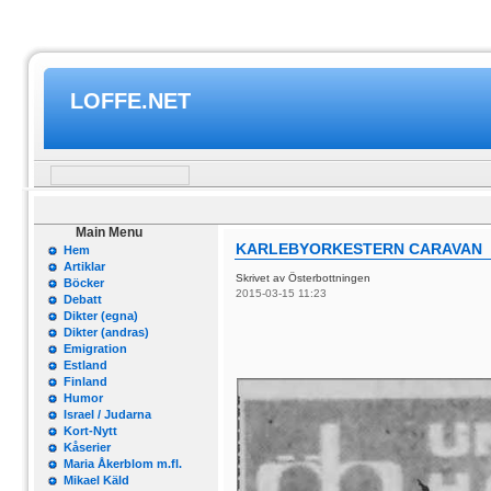
LOFFE.NET
Main Menu
KARLEBYORKESTERN CARAVAN
Hem
Artiklar
Skrivet av Österbottningen
Böcker
2015-03-15 11:23
Debatt
Dikter (egna)
Dikter (andras)
Emigration
Estland
Finland
Humor
Israel / Judarna
Kort-Nytt
Kåserier
Maria Åkerblom m.fl.
Mikael Käld