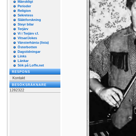
Mänskligt
Perioder
Religion
Sekretess
Släktforskning
Steyr bilar
Terjärv
Vi i Terjärv r.f.
Vitsar/Jokes
Vänsterhänta (lista)
Österbotten
Dagstidningar
Links
Länkar
Sök på Loffe.net
RESPONS
Kontakt
BESÖKSRÄKNARE
1282322