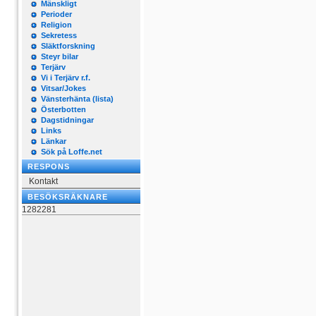
Mänskligt
Perioder
Religion
Sekretess
Släktforskning
Steyr bilar
Terjärv
Vi i Terjärv r.f.
Vitsar/Jokes
Vänsterhänta (lista)
Österbotten
Dagstidningar
Links
Länkar
Sök på Loffe.net
RESPONS
Kontakt
BESÖKSRÄKNARE
1282281