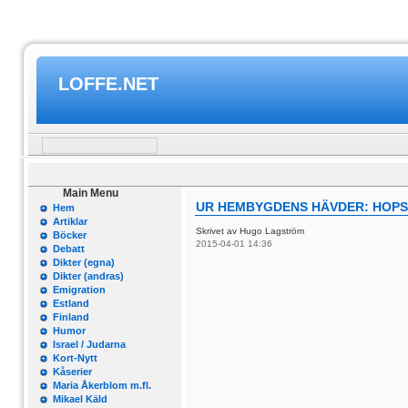
LOFFE.NET
Main Menu
UR HEMBYGDENS HÄVDER: HOPSA
Hem
Artiklar
Skrivet av Hugo Lagström
Böcker
2015-04-01 14:36
Debatt
Dikter (egna)
Dikter (andras)
Emigration
Estland
Finland
Humor
Israel / Judarna
Kort-Nytt
Kåserier
Maria Åkerblom m.fl.
Mikael Käld