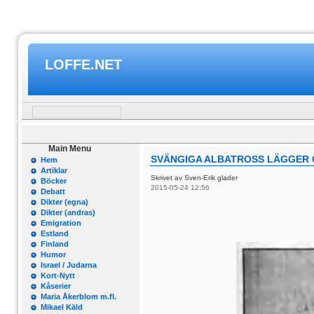
LOFFE.NET
Main Menu
SVÄNGIGA ALBATROSS LÄGGER 
Hem
Artiklar
Skrivet av Sven-Erik glader
Böcker
2015-05-24 12:56
Debatt
Dikter (egna)
Dikter (andras)
Emigration
Estland
Finland
Humor
Israel / Judarna
Kort-Nytt
Kåserier
Maria Åkerblom m.fl.
Mikael Käld