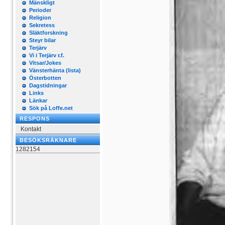
Mänskligt
Perioder
Religion
Sekretess
Släktforskning
Steyr bilar
Terjärv
Vi i Terjärv r.f.
Vitsar/Jokes
Vänsterhänta (lista)
Österbotten
Dagstidningar
Links
Länkar
Sök på Loffe.net
RESPONS
Kontakt
BESÖKSRÄKNARE
1282154