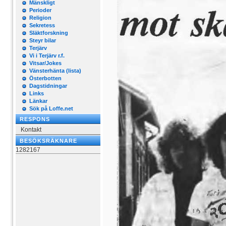
Mänskligt
Perioder
Religion
Sekretess
Släktforskning
Steyr bilar
Terjärv
Vi i Terjärv r.f.
Vitsar/Jokes
Vänsterhänta (lista)
Österbotten
Dagstidningar
Links
Länkar
Sök på Loffe.net
RESPONS
Kontakt
BESÖKSRÄKNARE
1282167