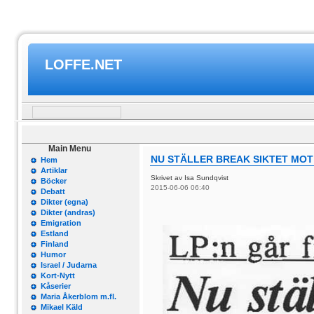
LOFFE.NET
Main Menu
NU STÄLLER BREAK SIKTET MO
Hem
Artiklar
Skrivet av Isa Sundqvist
Böcker
2015-06-06 06:40
Debatt
Dikter (egna)
Dikter (andras)
Emigration
Estland
Finland
Humor
Israel / Judarna
Kort-Nytt
Kåserier
Maria Åkerblom m.fl.
Mikael Käld