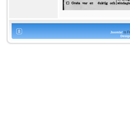
is F
Joomla!
Desig