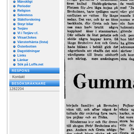
Mänskligt
Perioder
Religion
Sekretess
Släktforskning
Steyr bilar
Terjärv
Vi i Terjärv r.f.
Vitsar/Jokes
Vänsterhänta (lista)
Österbotten
Dagstidningar
Links
Länkar
Sök på Loffe.net
RESPONS
Kontakt
BESÖKSRÄKNARE
1282204