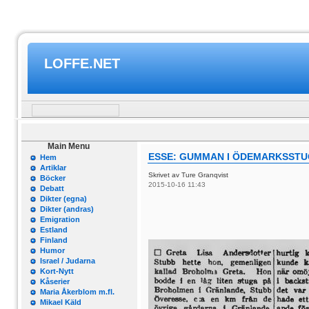
LOFFE.NET
Main Menu
ESSE: GUMMAN I ÖDEMARKSST
Hem
Artiklar
Skrivet av Ture Granqvist
Böcker
2015-10-16 11:43
Debatt
Dikter (egna)
Dikter (andras)
Emigration
Estland
Finland
Humor
Israel / Judarna
Kort-Nytt
Kåserier
Maria Åkerblom m.fl.
Mikael Käld