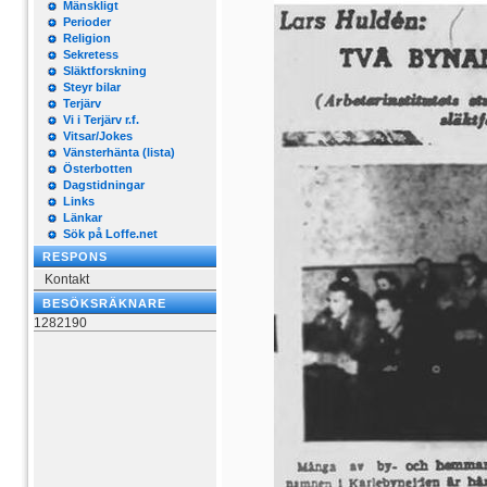
Mänskligt
Perioder
Religion
Sekretess
Släktforskning
Steyr bilar
Terjärv
Vi i Terjärv r.f.
Vitsar/Jokes
Vänsterhänta (lista)
Österbotten
Dagstidningar
Links
Länkar
Sök på Loffe.net
RESPONS
Kontakt
BESÖKSRÄKNARE
1282190