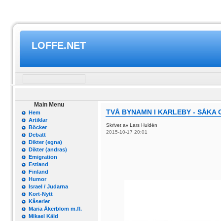
LOFFE.NET
Main Menu
TVÅ BYNAMN I KARLEBY - SÅKA 
Hem
Artiklar
Skrivet av Lars Huldén
Böcker
2015-10-17 20:01
Debatt
Dikter (egna)
Dikter (andras)
Emigration
Estland
Finland
Humor
Israel / Judarna
Kort-Nytt
Kåserier
Maria Åkerblom m.fl.
Mikael Käld