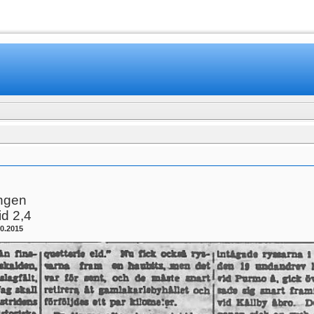
ingen
id 2,4
0.2015