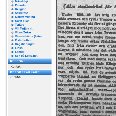
Mänskligt
Perioder
Religion
Sekretess
Släktforskning
Steyr bilar
Terjärv
Vi i Terjärv r.f.
Vitsar/Jokes
Vänsterhänta (lista)
Österbotten
Dagstidningar
Links
Länkar
Sök på Loffe.net
RESPONS
Kontakt
BESÖKSRÄKNARE
1282056