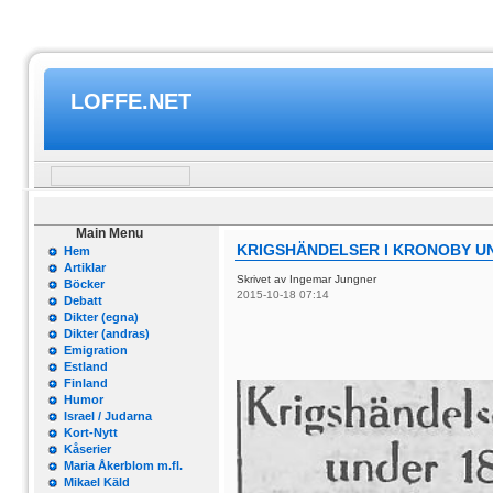
LOFFE.NET
Main Menu
KRIGSHÄNDELSER I KRONOBY UN
Hem
Artiklar
Skrivet av Ingemar Jungner
Böcker
2015-10-18 07:14
Debatt
Dikter (egna)
Dikter (andras)
Emigration
Estland
Finland
Humor
Israel / Judarna
Kort-Nytt
Kåserier
Maria Åkerblom m.fl.
Mikael Käld