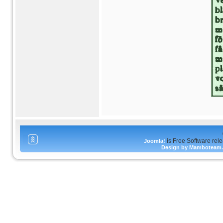
is Free Software rel
Joomla!
Design by Mamboteam