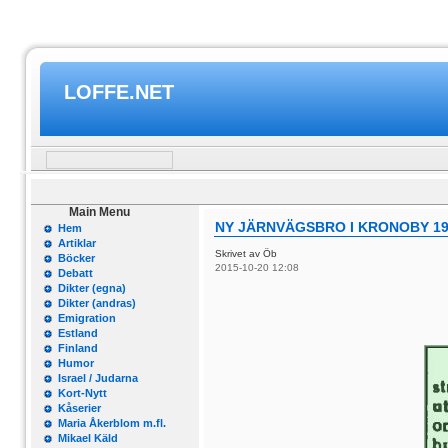
LOFFE.NET
Main Menu
NY JÄRNVÄGSBRO I KRONOBY 19
Hem
Artiklar
Skrivet av Öb
Böcker
2015-10-20 12:08
Debatt
Dikter (egna)
Dikter (andras)
Emigration
Estland
Finland
Humor
Israel / Judarna
Kort-Nytt
Kåserier
Maria Åkerblom m.fl.
Mikael Käld