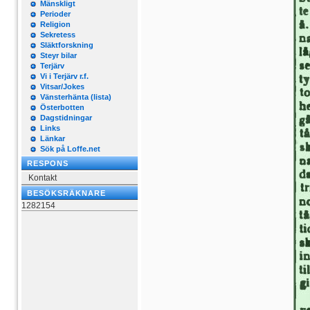
Mänskligt
Perioder
Religion
Sekretess
Släktforskning
Steyr bilar
Terjärv
Vi i Terjärv r.f.
Vitsar/Jokes
Vänsterhänta (lista)
Österbotten
Dagstidningar
Links
Länkar
Sök på Loffe.net
RESPONS
Kontakt
BESÖKSRÄKNARE
1282154