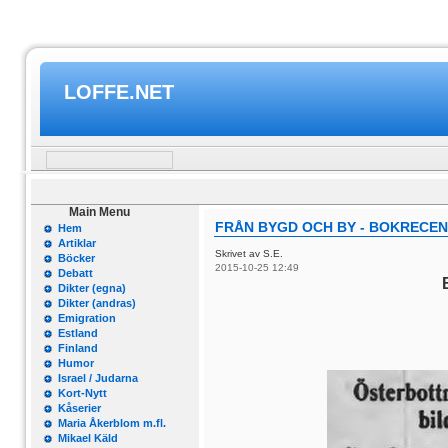
LOFFE.NET
Main Menu
FRÅN BYGD OCH BY - BOKRECEN
Hem
Artiklar
Skrivet av S.E.
Böcker
2015-10-25 12:49
Debatt
Dikter (egna)
Dikter (andras)
Emigration
Estland
Finland
Humor
Israel / Judarna
Kort-Nytt
Kåserier
Maria Åkerblom m.fl.
Mikael Käld