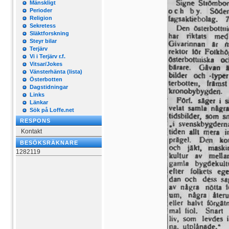
Mänskligt
Perioder
Religion
Sekretess
Släktforskning
Steyr bilar
Terjärv
Vi i Terjärv r.f.
Vitsar/Jokes
Vänsterhänta (lista)
Österbotten
Dagstidningar
Links
Länkar
Sök på Loffe.net
RESPONS
Kontakt
BESÖKSRÄKNARE
1282119