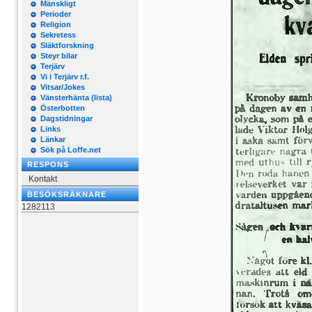
Mänskligt
Perioder
Religion
Sekretess
Släktforskning
Steyr bilar
Terjärv
Vi i Terjärv r.f.
Vitsar/Jokes
Vänsterhänta (lista)
Österbotten
Dagstidningar
Links
Länkar
Sök på Loffe.net
RESPONS
Kontakt
BESÖKSRÄKNARE
1282113