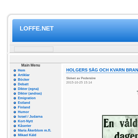
LOFFE.NET
Main Menu
HOLGERS SÅG OCH KVARN BRANN
Hem
Artiklar
Skrivet av Pedersöre
Böcker
2015-10-25 15:14
Debatt
Dikter (egna)
Dikter (andras)
Emigration
Estland
Finland
Humor
Israel / Judarna
Kort-Nytt
Kåserier
Maria Åkerblom m.fl.
Mikael Käld