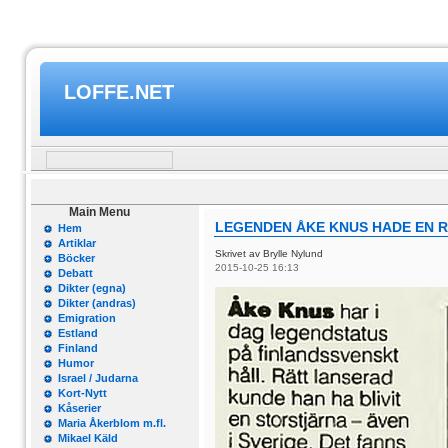
LOFFE.NET
Main Menu
LEGENDEN ÅKE KNUS HADE EN 
Hem
Artiklar
Skrivet av Brylle Nylund
Böcker
2015-10-25 16:13
Debatt
Dikter (egna)
Dikter (andras)
Emigration
Estland
Finland
Humor
Israel / Judarna
Kort-Nytt
Kåserier
Maria Åkerblom m.fl.
Mikael Käld