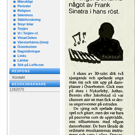
Mänskligt
Perioder
Religion
Sekretess
Släktforskning
Steyr bilar
Terjärv
Vi i Terjärv r.f.
Vitsar/Jokes
Vänsterhänta (lista)
Österbotten
Dagstidningar
Links
Länkar
Sök på Loffe.net
RESPONS
Kontakt
BESÖKSRÄKNARE
1282070