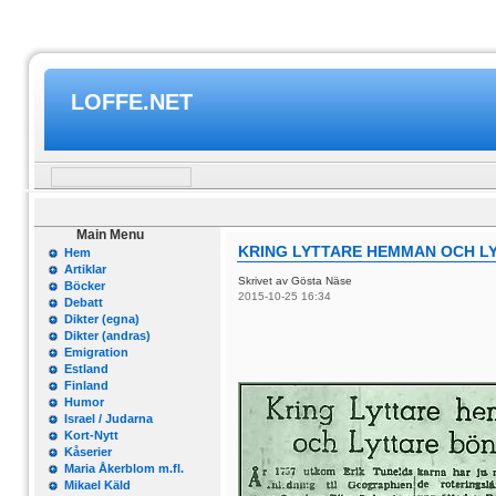
LOFFE.NET
Main Menu
KRING LYTTARE HEMMAN OCH L
Hem
Artiklar
Skrivet av Gösta Näse
Böcker
2015-10-25 16:34
Debatt
Dikter (egna)
Dikter (andras)
Emigration
Estland
Finland
Humor
Israel / Judarna
Kort-Nytt
Kåserier
Maria Åkerblom m.fl.
Mikael Käld