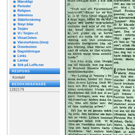
Mänskligt
Perioder
Religion
Sekretess
Släktforskning
Steyr bilar
Terjärv
Vi i Terjärv r.f.
Vitsar/Jokes
Vänsterhänta (lista)
Österbotten
Dagstidningar
Links
Länkar
Sök på Loffe.net
RESPONS
Kontakt
BESÖKSRÄKNARE
1282179