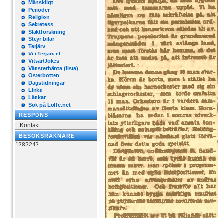
Mänskligt
Perioder
Religion
Sekretess
Släktforskning
Steyr bilar
Terjärv
Vi i Terjärv r.f.
Vitsar/Jokes
Vänsterhänta (lista)
Österbotten
Dagstidningar
Links
Länkar
Sök på Loffe.net
RESPONS
Kontakt
BESÖKSRÄKNARE
1282242