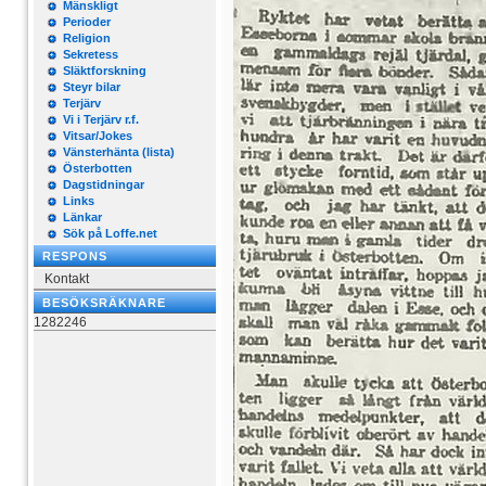
Mänskligt
Perioder
Religion
Sekretess
Släktforskning
Steyr bilar
Terjärv
Vi i Terjärv r.f.
Vitsar/Jokes
Vänsterhänta (lista)
Österbotten
Dagstidningar
Links
Länkar
Sök på Loffe.net
RESPONS
Kontakt
BESÖKSRÄKNARE
1282246