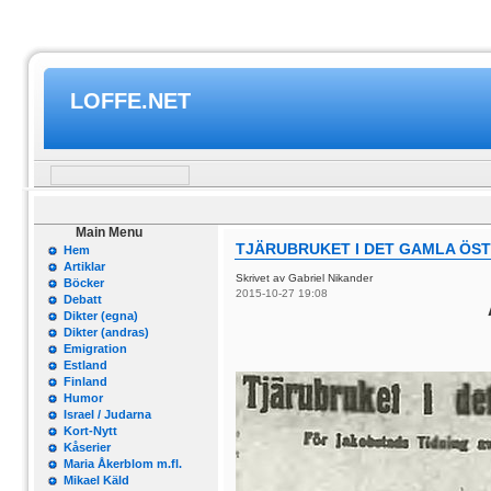
LOFFE.NET
Main Menu
TJÄRUBRUKET I DET GAMLA ÖST
Hem
Artiklar
Skrivet av Gabriel Nikander
Böcker
2015-10-27 19:08
Debatt
Dikter (egna)
Dikter (andras)
Emigration
Estland
Finland
Humor
Israel / Judarna
Kort-Nytt
Kåserier
Maria Åkerblom m.fl.
Mikael Käld